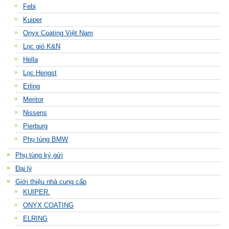
Febi
Kuiper
Onyx Coating Việt Nam
Lọc gió K&N
Hella
Lọc Hengst
Erling
Meritor
Nissens
Pierburg
Phụ tùng BMW
Phụ tùng ký gửi
Đại lý
Giới thiệu nhà cung cấp
KUIPER.
ONYX COATING
ELRING