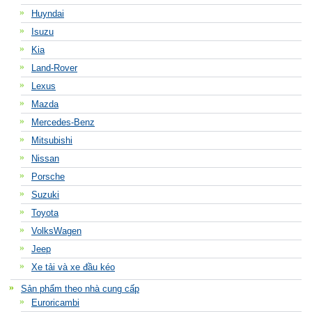
Huyndai
Isuzu
Kia
Land-Rover
Lexus
Mazda
Mercedes-Benz
Mitsubishi
Nissan
Porsche
Suzuki
Toyota
VolksWagen
Jeep
Xe tải và xe đầu kéo
Sản phẩm theo nhà cung cấp
Euroricambi