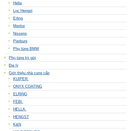
Hella
Lọc Hengst
Erling
Meritor
Nissens
Pierburg
Phụ tùng BMW
Phụ tùng ký gửi
Đại lý
Giới thiệu nhà cung cấp
KUIPER.
ONYX COATING
ELRING
FEBI.
HELLA.
HENGST
K&N