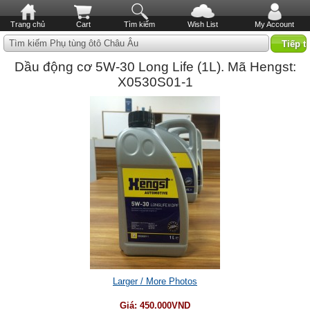
Trang chủ
Cart
Tìm kiếm
Wish List
My Account
Tìm kiếm Phụ tùng ôtô Châu Âu
Dầu động cơ 5W-30 Long Life (1L). Mã Hengst:
X0530S01-1
Larger / More Photos
Giá:
450.000VND