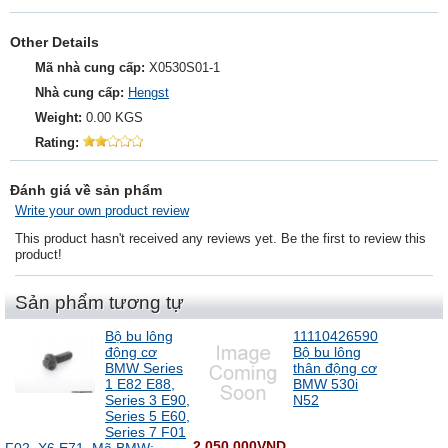
Other Details
Mã nhà cung cấp:
X0530S01-1
Nhà cung cấp:
Hengst
Weight:
0.00 KGS
Rating:
Đánh giá về sản phẩm
Write your own product review
This product hasn't received any reviews yet. Be the first to review this
product!
Sản phẩm tương tự
Bộ bu lông
11110426590
động cơ
Bộ bu lông
BMW Series
thân động cơ
1 E82 E88,
BMW 530i
Series 3 E90,
N52
Series 5 E60,
Series 7 F01
2.050.000VND