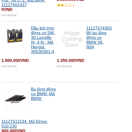
F02, X6 E71. Mã BMW:
11127561437
0VND
Dầu bôi trơn
11127574303
động cơ 5W-
Bộ bu lông
30 Longlife
động cơ
III- 4 lít . Mã
BMW X6,
Hengst:
N54
X0530S01-4
1.800.000VND
1.350.000VND
Bu lông động
cơ BMW. Mã
BMW:
11127511534. Mã Elring:
010.230
900.000VND