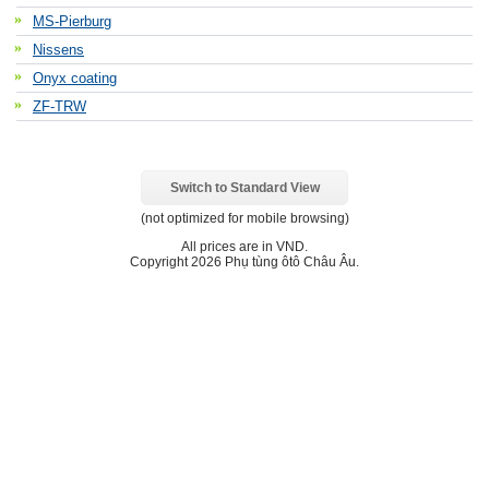
MS-Pierburg
Nissens
Onyx coating
ZF-TRW
Switch to Standard View
(not optimized for mobile browsing)
All prices are in
VND
.
Copyright 2026 Phụ tùng ôtô Châu Âu.