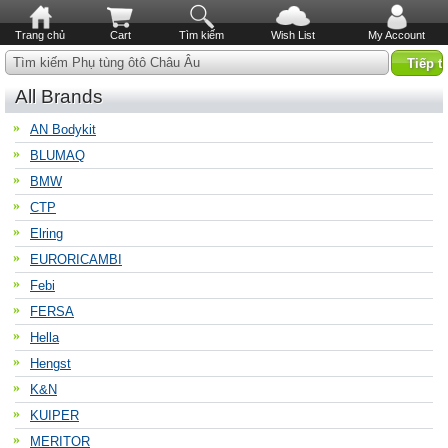
Trang chủ
Cart
Tìm kiếm
Wish List
My Account
Tìm kiếm Phụ tùng ôtô Châu Âu
All Brands
AN Bodykit
BLUMAQ
BMW
CTP
Elring
EURORICAMBI
Febi
FERSA
Hella
Hengst
K&N
KUIPER
MERITOR