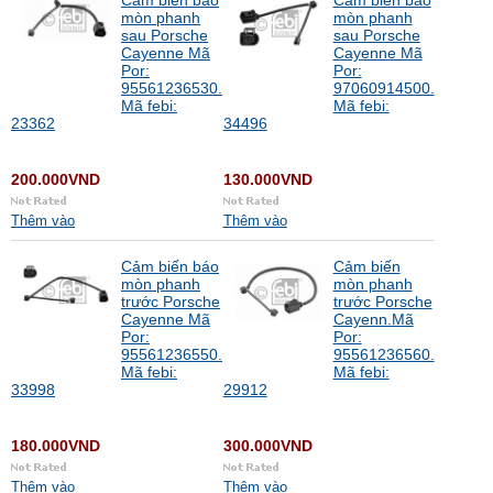
Cảm biến bao
Cảm biến báo
mòn phanh
mòn phanh
sau Porsche
sau Porsche
Cayenne Mã
Cayenne Mã
Por:
Por:
95561236530.
97060914500.
Mã febi:
Mã febi:
23362
34496
200.000VND
130.000VND
Thêm vào
Thêm vào
Cảm biến báo
Cảm biến
mòn phanh
mòn phanh
trước Porsche
trước Porsche
Cayenne Mã
Cayenn.Mã
Por:
Por:
95561236550.
95561236560.
Mã febi:
Mã febi:
33998
29912
180.000VND
300.000VND
Thêm vào
Thêm vào