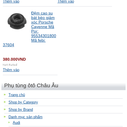
Thêm vào
Thêm vào
Đệm cao su
bát bèo giảm
xóc Porsche
Cayenne Mã
Por:
95534301800
Mã febi:
37604
380.000VND
Thêm vào
Phụ tùng ôtô Châu Âu
Trang chủ
Shop by Category
Shop by Brand
Danh mục sản phẩm
Audi