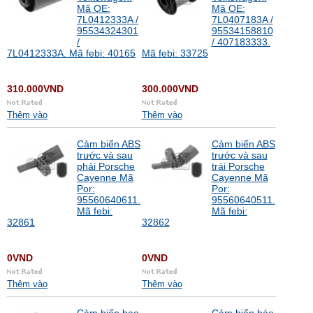
Mã OE:
Mã OE:
7L0412333A /
7L0407183A /
95534324301
95534158810
/
/ 407183333.
7L0412333A. Mã febi: 40165
Mã febi: 33725
310.000VND
300.000VND
Thêm vào
Thêm vào
Cảm biến ABS
Cảm biến ABS
trước và sau
trước và sau
phải Porsche
trái Porsche
Cayenne Mã
Cayenne Mã
Por:
Por:
95560640611.
95560640511.
Mã febi:
Mã febi:
32861
32862
0VND
0VND
Thêm vào
Thêm vào