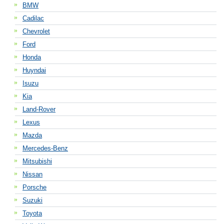
BMW
Cadilac
Chevrolet
Ford
Honda
Huyndai
Isuzu
Kia
Land-Rover
Lexus
Mazda
Mercedes-Benz
Mitsubishi
Nissan
Porsche
Suzuki
Toyota