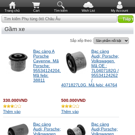
Trang chủ
Cart
Tìm kiếm
Wish List
My Account
Tìm kiếm Phụ tùng ôtô Châu Âu
Gầm xe
Sắp xếp theo:
Bạc càng A
Bạc càng
Porsche
Audi; Porsche;
Cayenne. Mã
Volkswagen.
Porsche:
Mã OE :
95534124204.
7L0407182G /
Mã febi:
95534124262
38811
/
4071827L0G. Mã febi: 44764
330.000VND
500.000VND
Thêm vào
Thêm vào
Bạc càng
Bạc càng
Audi; Porsche;
Audi;Porsche;
Volkswagen.
Volkswagen.