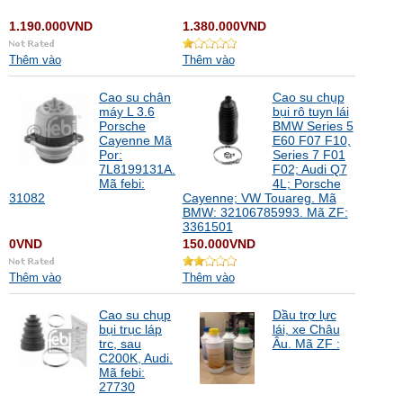
1.190.000VND
1.380.000VND
Thêm vào
Thêm vào
Cao su chân
Cao su chụp
máy L 3.6
bụi rô tuyn lái
Porsche
BMW Series 5
Cayenne Mã
E60 F07 F10,
Por:
Series 7 F01
7L8199131A.
F02; Audi Q7
Mã febi:
4L; Porsche
31082
Cayenne; VW Touareg. Mã
BMW: 32106785993. Mã ZF:
3361501
0VND
150.000VND
Thêm vào
Thêm vào
Cao su chụp
Dầu trợ lực
bụi trục láp
lái, xe Châu
trc, sau
Âu. Mã ZF :
C200K, Audi.
Mã febi:
27730