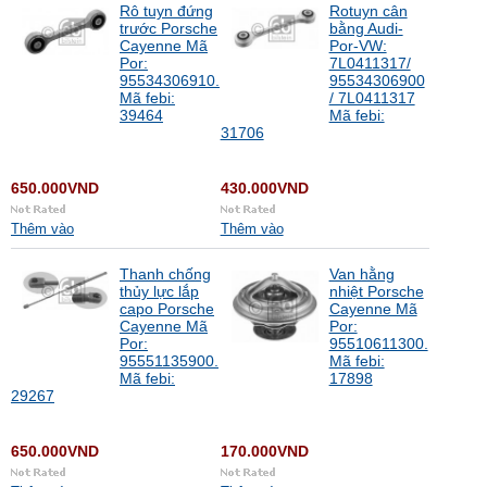
Rô tuyn đứng
Rotuyn cân
trước Porsche
bằng Audi-
Cayenne Mã
Por-VW:
Por:
7L0411317/
95534306910.
95534306900
Mã febi:
/ 7L0411317
39464
Mã febi:
31706
650.000VND
430.000VND
Thêm vào
Thêm vào
Thanh chống
Van hằng
thủy lực lắp
nhiệt Porsche
capo Porsche
Cayenne Mã
Cayenne Mã
Por:
Por:
95510611300.
95551135900.
Mã febi:
Mã febi:
17898
29267
650.000VND
170.000VND