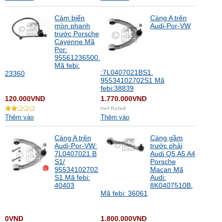
Cảm biến
Càng A trên
mòn phanh
Audi-Por-VW
trước Porsche
Cayenne Mã
Por:
95561236500.
Mã febi:
:7L0407021BS1.
23360
95534102702S1 Mã
febi:38839
120.000VND
1.770.000VND
Thêm vào
Thêm vào
Càng A trên
Càng gầm
Audi-Por-VW:
trước phải
7L0407021 B
Audi Q5 A5 A4
S1/
Porsche
95534102702
Macan Mã
S1.Mã febi:
Audi:
40403
8K0407510B.
Mã febi: 36061
0VND
1.800.000VND