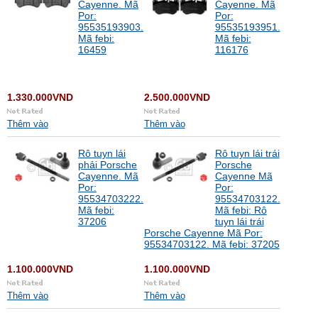
Cayenne. Mã
Cayenne. Mã
Por:
Por:
95535193903.
95535193951.
Mã febi:
Mã febi:
16459
116176
1.330.000VND
2.500.000VND
Thêm vào
Thêm vào
Rô tuyn lái
Rô tuyn lái trái
phải Porsche
Porsche
Cayenne. Mã
Cayenne Mã
Por:
Por:
95534703222.
95534703122.
Mã febi:
Mã febi: Rô
37206
tuyn lái trái
Porsche Cayenne Mã Por:
95534703122. Mã febi: 37205
1.100.000VND
1.100.000VND
Thêm vào
Thêm vào