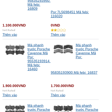
95835293950.
Mã febi:
16809
Por:7L5698451 Mã febi:
116020
1.100.000VND
0VND
Thêm vào
Thêm vào
Má phanh
Má phanh
trước Porsche
trước Porsche
Cayenne Mã
Cayenne Mã
Por:
Por:
95535193914.
Mã febi:
16460
95835193900.Mã febi: 16837
1.900.000VND
1.700.000VND
Thêm vào
Thêm vào
Má phanh
Má phanh
trước Porsche
trước Porsche