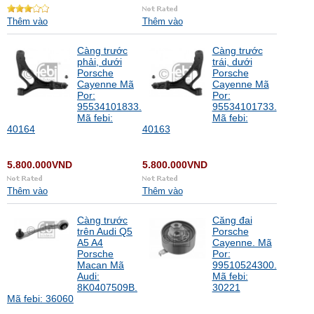
Thêm vào
Thêm vào
Càng trước
Càng trước
phải, dưới
trái, dưới
Porsche
Porsche
Cayenne Mã
Cayenne Mã
Por:
Por:
95534101833.
95534101733.
Mã febi:
Mã febi:
40164
40163
5.800.000VND
5.800.000VND
Thêm vào
Thêm vào
Càng trước
Căng đai
trên Audi Q5
Porsche
A5 A4
Cayenne. Mã
Porsche
Por:
Macan Mã
99510524300.
Audi:
Mã febi:
8K0407509B.
30221
Mã febi: 36060