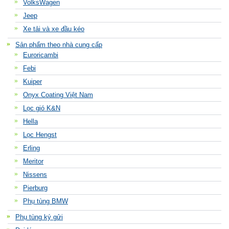
VolksWagen
Jeep
Xe tải và xe đầu kéo
Sản phẩm theo nhà cung cấp
Euroricambi
Febi
Kuiper
Onyx Coating Việt Nam
Lọc gió K&N
Hella
Lọc Hengst
Erling
Meritor
Nissens
Pierburg
Phụ tùng BMW
Phụ tùng ký gửi