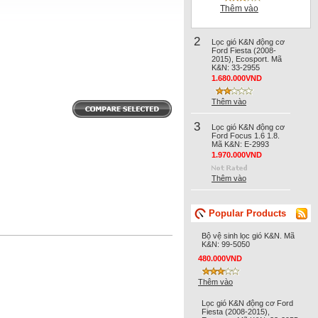
Thêm vào
2
Lọc gió K&N động cơ
Ford Fiesta (2008-
2015), Ecosport. Mã
K&N: 33-2955
1.680.000VND
Thêm vào
3
Lọc gió K&N động cơ
Ford Focus 1.6 1.8.
Mã K&N: E-2993
1.970.000VND
Thêm vào
Popular Products
Bộ vệ sinh lọc gió K&N. Mã
K&N: 99-5050
480.000VND
Thêm vào
Lọc gió K&N động cơ Ford
Fiesta (2008-2015),