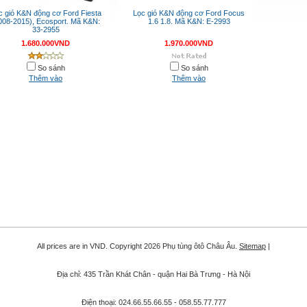
c gió K&N động cơ Ford Fiesta
Lọc gió K&N động cơ Ford Focus
008-2015), Ecosport. Mã K&N:
1.6 1.8. Mã K&N: E-2993
33-2955
1.680.000VND
1.970.000VND
So sánh
So sánh
Thêm vào
Thêm vào
All prices are in
VND
. Copyright 2026 Phụ tùng ôtô Châu Âu.
Sitemap
|
Địa chỉ: 435 Trần Khát Chân - quận Hai Bà Trưng - Hà Nội
Điện thoại: 024.66.55.66.55 - 058.55.77.777