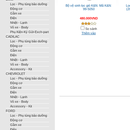
Lọc - Phụ tùng bảo dưỡng
Bộ vệ sinh lọc gió K&N. Mã K&N:
Lọ
Động cơ
99-5050
(2
Gầm xe
Điện
480.000VND
Nhiệt - Lạnh
Vỏ xe - Body
So sánh
Phụ Kiện-Ký Gửi-Exch-part
Thêm vào
CADILAC
Lọc - Phụ tùng bảo dưỡng
Động cơ
Gầm xe
Điện
Nhiệt - Lạnh
Vỏ xe - Body
Accessory - Kit
CHEVROLET
Lọc - Phụ tùng bảo dưỡng
Động cơ
Gầm xe
Điện
Nhiệt - Lạnh
Vỏ xe - Body
Accessory - Kit
FORD
Lọc - Phụ tùng bảo dưỡng
Động cơ
Gầm xe
Điện