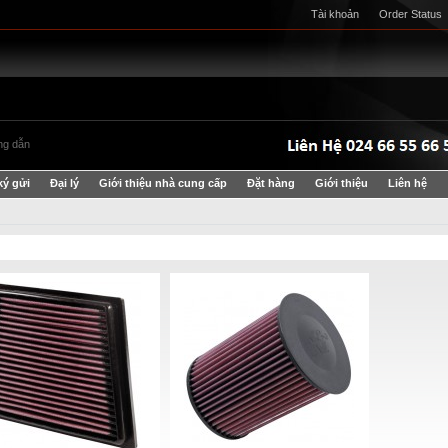
Tài khoản
Order Status
g dẫn
ký gửi
Đại lý
Giới thiệu nhà cung cấp
Đặt hàng
Giới thiệu
Liên hệ