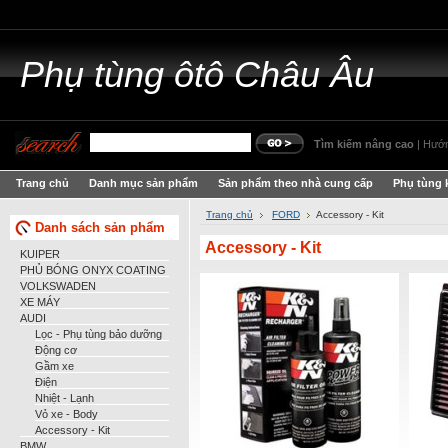
Phụ
tùng ôtô Châu Âu
Tìm kiếm nâng cao
|
Hướn
Trang chủ
Danh mục sản phẩm
Sản phẩm theo nhà cung cấp
Phụ tùng 
Trang chủ
FORD
Accessory - Kit
Danh sách sản phẩm
Accessory - Kit
KUIPER
PHỦ BÓNG ONYX COATING
VOLKSWADEN
XE MÁY
AUDI
Lọc - Phụ tùng bảo dưỡng
Động cơ
Gầm xe
Điện
Nhiệt - Lạnh
Vỏ xe - Body
Accessory - Kit
BMW