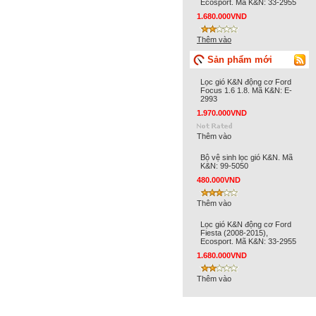
Ecosport. Mã K&N: 33-2955
1.680.000VND
Thêm vào
Sản phẩm mới
Lọc gió K&N động cơ Ford
Focus 1.6 1.8. Mã K&N: E-
2993
1.970.000VND
Thêm vào
Bộ vệ sinh lọc gió K&N. Mã
K&N: 99-5050
480.000VND
Thêm vào
Lọc gió K&N động cơ Ford
Fiesta (2008-2015),
Ecosport. Mã K&N: 33-2955
1.680.000VND
Thêm vào