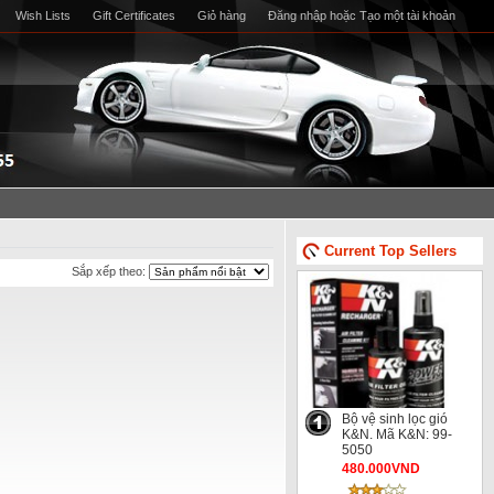
Wish Lists
Gift Certificates
Giỏ hàng
Đăng nhập
hoặc
Tạo một tài khoản
Current Top Sellers
Sắp xếp theo:
Bộ vệ sinh lọc gió
K&N. Mã K&N: 99-
5050
480.000VND