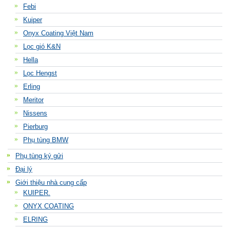
Febi
Kuiper
Onyx Coating Việt Nam
Lọc gió K&N
Hella
Lọc Hengst
Erling
Meritor
Nissens
Pierburg
Phụ tùng BMW
Phụ tùng ký gửi
Đại lý
Giới thiệu nhà cung cấp
KUIPER.
ONYX COATING
ELRING