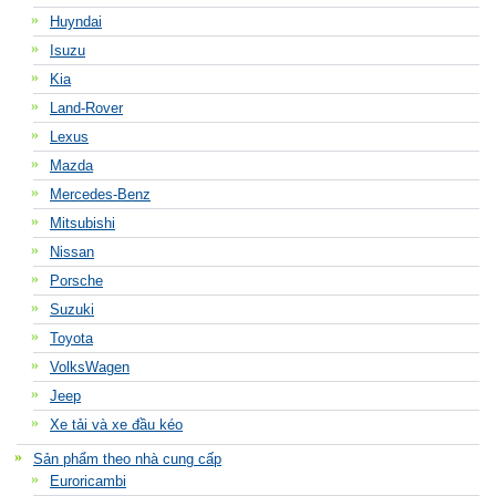
Huyndai
Isuzu
Kia
Land-Rover
Lexus
Mazda
Mercedes-Benz
Mitsubishi
Nissan
Porsche
Suzuki
Toyota
VolksWagen
Jeep
Xe tải và xe đầu kéo
Sản phẩm theo nhà cung cấp
Euroricambi