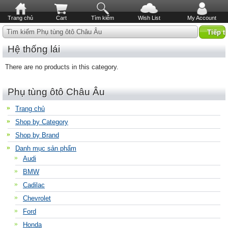
Trang chủ
Cart
Tìm kiếm
Wish List
My Account
Tìm kiếm Phụ tùng ôtô Châu Âu
Hệ thống lái
There are no products in this category.
Phụ tùng ôtô Châu Âu
Trang chủ
Shop by Category
Shop by Brand
Danh mục sản phẩm
Audi
BMW
Cadilac
Chevrolet
Ford
Honda