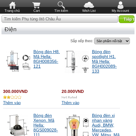
Trang chủ
Cart
Tìm kiếm
Wish List
My Account
Tìm kiếm Phụ tùng ôtô Châu Âu
Điện
Sắp xếp theo:
Bóng đèn H8.
Bóng đèn
Mã Hella:
spotlight H1.
8GH008356-
Mã Hella:
121
8GH002089-
133
300.000VND
20.000VND
Thêm vào
Thêm vào
Bóng đèn
Bóng đèn xi
Xenon. Mã
nhan vàng
Hella:
Audi, BMW,
8GS009028-
Mercedes,
111
VW, Mitsu. Mã