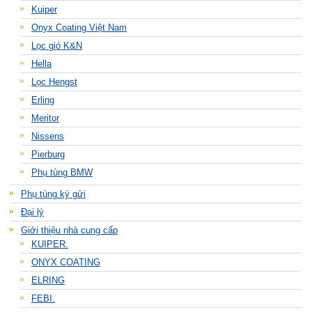
Kuiper
Onyx Coating Việt Nam
Lọc gió K&N
Hella
Lọc Hengst
Erling
Meritor
Nissens
Pierburg
Phụ tùng BMW
Phụ tùng ký gửi
Đại lý
Giới thiệu nhà cung cấp
KUIPER.
ONYX COATING
ELRING
FEBI.