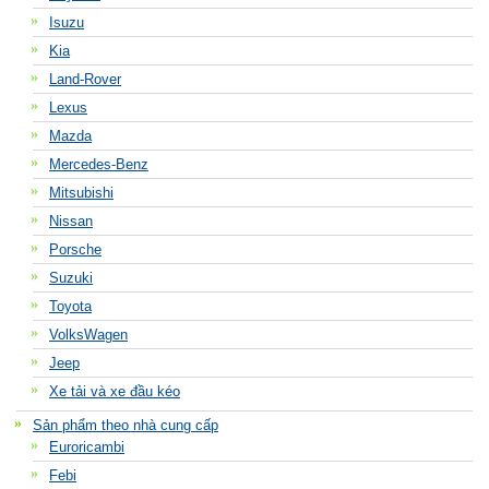
Isuzu
Kia
Land-Rover
Lexus
Mazda
Mercedes-Benz
Mitsubishi
Nissan
Porsche
Suzuki
Toyota
VolksWagen
Jeep
Xe tải và xe đầu kéo
Sản phẩm theo nhà cung cấp
Euroricambi
Febi