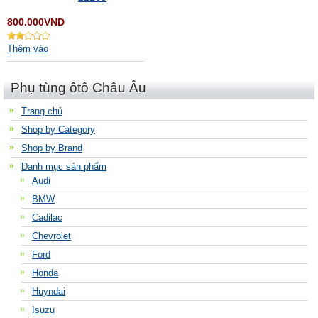
800.000VND
Thêm vào
Phụ tùng ôtô Châu Âu
Trang chủ
Shop by Category
Shop by Brand
Danh mục sản phẩm
Audi
BMW
Cadilac
Chevrolet
Ford
Honda
Huyndai
Isuzu