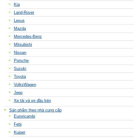
Kia
Land-Rover
Lexus
Mazda
Mercedes-Benz
Mitsubishi
Nissan
Porsche
Suzuki
Toyota
VolksWagen
Jeep
Xe tải và xe đầu kéo
Sản phẩm theo nhà cung cấp
Euroricambi
Febi
Kuiper