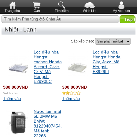
Trang chủ
Cart
Tìm kiếm
Wish List
My Account
Tìm kiếm Phụ tùng ôtô Châu Âu
Nhiệt - Lạnh
Sắp xếp theo:
Lọc điều hòa
Lọc điều hòa
Hengst
Hengst Honda
cacbon Honda
City, Jazz. Mã
Accord, Civic,
Hengst:
Cr-V. Mã
E3929LI
Hengst:
E2990LC
580.000VND
300.000VND
Thêm vào
Thêm vào
Nước làm mát
5L BMW Mã
BMW:
81229407454.
Mã febi:
22268