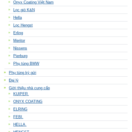
Onyx Coating Việt Nam
Lọc gió K&N
Hella
Lọc Hengst
Erling
Meritor
Nissens
Pierburg
Phụ tùng BMW
Phụ tùng ký gửi
Đại lý
Giới thiệu nhà cung cấp
KUIPER.
ONYX COATING
ELRING
FEBI.
HELLA.