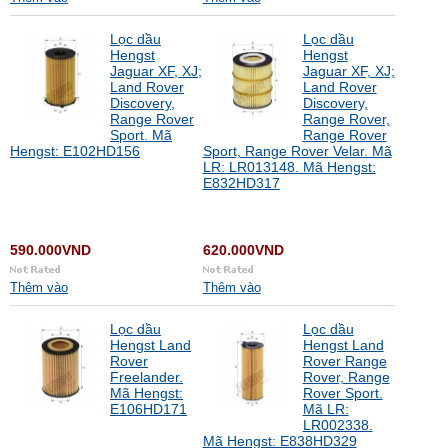
Lọc dầu
Lọc dầu
Hengst
Hengst
Jaguar XF, XJ;
Jaguar XF, XJ;
Land Rover
Land Rover
Discovery,
Discovery,
Range Rover
Range Rover,
Sport. Mã
Range Rover
Hengst: E102HD156
Sport, Range Rover Velar. Mã
LR: LR013148. Mã Hengst:
E832HD317
590.000VND
620.000VND
Thêm vào
Thêm vào
Lọc dầu
Lọc dầu
Hengst Land
Hengst Land
Rover
Rover Range
Freelander.
Rover, Range
Mã Hengst:
Rover Sport.
E106HD171
Mã LR:
LR002338.
Mã Hengst: E838HD329