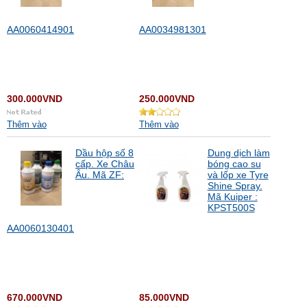
AA0060414901
AA0034981301
300.000VND
250.000VND
Thêm vào
Thêm vào
Dầu hộp số 8
Dung dịch làm
cấp. Xe Châu
bóng cao su
Âu. Mã ZF:
và lốp xe Tyre
Shine Spray.
Mã Kuiper :
KPST500S
AA0060130401
670.000VND
85.000VND