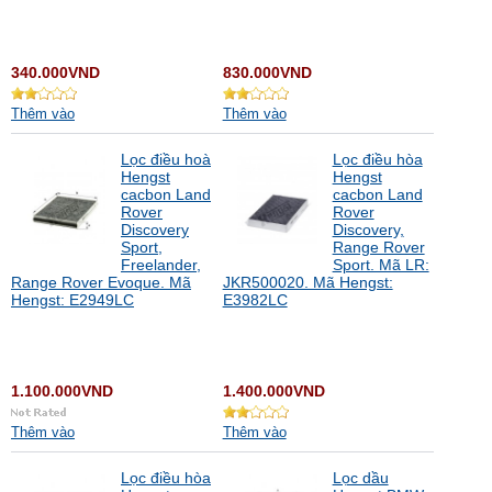
340.000VND
830.000VND
Thêm vào
Thêm vào
Lọc điều hoà
Lọc điều hòa
Hengst
Hengst
cacbon Land
cacbon Land
Rover
Rover
Discovery
Discovery,
Sport,
Range Rover
Freelander,
Sport. Mã LR:
Range Rover Evoque. Mã
JKR500020. Mã Hengst:
Hengst: E2949LC
E3982LC
1.100.000VND
1.400.000VND
Thêm vào
Thêm vào
Lọc điều hòa
Lọc dầu