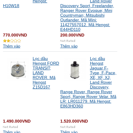
Hengst:
Land Rover
H10W18
Discovery Sport, Freelander,
Ranger Rover Evoque; Mini
Countryman; Mitsubishi
Outlander. Mã Mini:
11427557012. Mã Hengst:
E44HD110
770.000VND
200.000VND
Thêm vào
Thêm vào
Lọc dầu
Lọc dầu
Hengst FORD
Hengst
TRANSIT;
Jaguar F-
LAND
Type, F-Pace,
ROVER. Mã
XE, XF, XJ;
Hengst
Land Rover
Z15D167
Discovery,
Range Rover, Range Rover
Sport, Range Rover Velar. Mã
LR: LR011279. Mã Hengst:
E863HD360
1.490.000VND
1.520.000VND
Thêm vào
Thêm vào