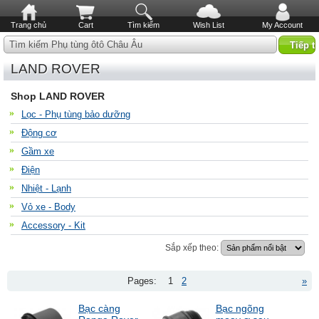
Trang chủ
Cart
Tìm kiếm
Wish List
My Account
Tìm kiếm Phụ tùng ôtô Châu Âu
LAND ROVER
Shop LAND ROVER
Lọc - Phụ tùng bảo dưỡng
Động cơ
Gầm xe
Điện
Nhiệt - Lạnh
Vỏ xe - Body
Accessory - Kit
Sắp xếp theo:
Pages:
1
2
»
Bạc càng
Bạc ngõng