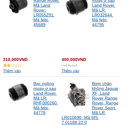
Range Rover.
moay ơ sau
Mã Land
Land Rover.
Rover:
Mã LR:
LR055291.
LR032644.
Mã febi:
Mã febi:
45689
44795
310.000VND
400.000VND
Thêm vào
Thêm vào
Bạc ngõng
Bơm chân
moay ơ sau
không Jaguar
Land Rover.
XF; Land
Mã LR:
Rover Range
RHF000260.
Rover, Range
Mã febi:
Rover Sport.
44778
Mã LR:
LR010690. Mã MS:
7.01188.22.0