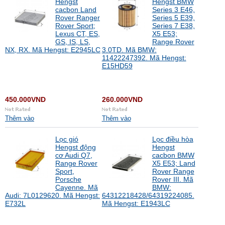
Hengst
Hengst BMW
cacbon Land
Series 3 E46,
Rover Ranger
Series 5 E39,
Rover Sport;
Series 7 E38,
Lexus CT, ES,
X5 E53;
GS, IS, LS,
Range Rover
NX, RX. Mã Hengst: E2945LC
3.0TD. Mã BMW:
11422247392. Mã Hengst:
E15HD59
450.000VND
260.000VND
Thêm vào
Thêm vào
Lọc gió
Lọc điều hòa
Hengst động
Hengst
cơ Audi Q7,
cacbon BMW
Range Rover
X5 E53; Land
Sport,
Rover Range
Porsche
Rover III. Mã
Cayenne. Mã
BMW:
Audi: 7L0129620. Mã Hengst:
64312218428/64319224085.
E732L
Mã Hengst: E1943LC