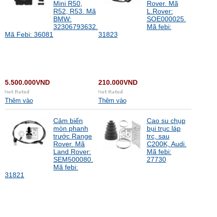
Mini R50,
Rover. Mã
R52, R53. Mã
L.Rover:
BMW:
SOE000025.
32306793632.
Mã febi:
Mã Febi: 36081
31823
5.500.000VND
210.000VND
Thêm vào
Thêm vào
Cảm biến
Cao su chụp
mòn phanh
bụi trục láp
trước Range
trc, sau
Rover. Mã
C200K, Audi.
Land Rover:
Mã febi:
SEM500080.
27730
Mã febi:
31821