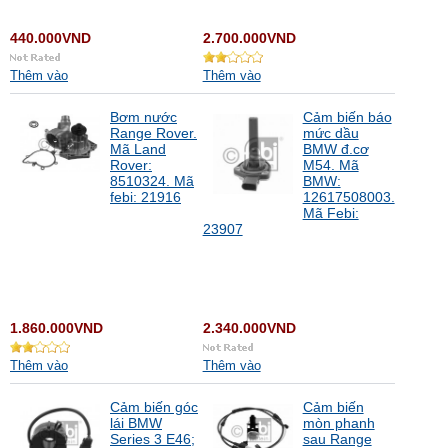
440.000VND
2.700.000VND
Thêm vào
Thêm vào
Bơm nước
Cảm biến báo
Range Rover.
mức dầu
Mã Land
BMW đ.cơ
Rover:
M54. Mã
8510324. Mã
BMW:
febi: 21916
12617508003.
Mã Febi:
23907
1.860.000VND
2.340.000VND
Thêm vào
Thêm vào
Cảm biến góc
Cảm biến
lái BMW
mòn phanh
Series 3 E46;
sau Range