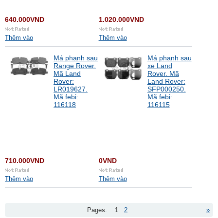
640.000VND
1.020.000VND
Thêm vào
Thêm vào
Má phanh sau
Má phanh sau
Range Rover.
xe Land
Mã Land
Rover. Mã
Rover:
Land Rover:
LR019627.
SFP000250.
Mã febi:
Mã febi:
116118
116115
710.000VND
0VND
Thêm vào
Thêm vào
Pages:
1
2
»