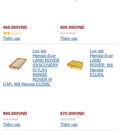
460.000VND
600.000VND
Thêm vào
Thêm vào
Lọc gió
Lọc gió
Hengst đ.cơ
Hengst đ.cơ
LAND ROVER
LAND
(DISCOVERY
ROVER. Mã
IV (LA))
Hengst
RANGE
E1140L
ROVER III
(LM). Mã Hengst E1258L
890.000VND
870.000VND
Thêm vào
Thêm vào