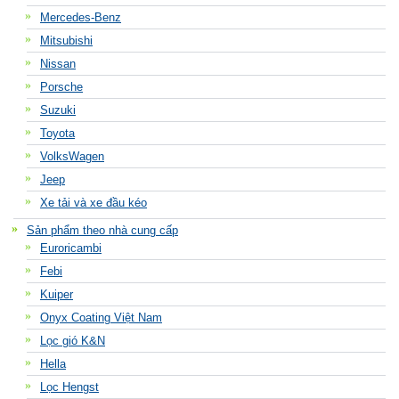
Mercedes-Benz
Mitsubishi
Nissan
Porsche
Suzuki
Toyota
VolksWagen
Jeep
Xe tải và xe đầu kéo
Sản phẩm theo nhà cung cấp
Euroricambi
Febi
Kuiper
Onyx Coating Việt Nam
Lọc gió K&N
Hella
Lọc Hengst