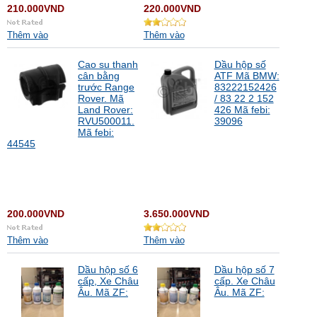
210.000VND
220.000VND
Thêm vào
Thêm vào
Cao su thanh
Dầu hộp số
cân bằng
ATF Mã BMW:
trước Range
83222152426
Rover. Mã
/ 83 22 2 152
Land Rover:
426 Mã febi:
RVU500011.
39096
Mã febi:
44545
200.000VND
3.650.000VND
Thêm vào
Thêm vào
Dầu hộp số 6
Dầu hộp số 7
cấp, Xe Châu
cấp. Xe Châu
Âu. Mã ZF:
Âu. Mã ZF: