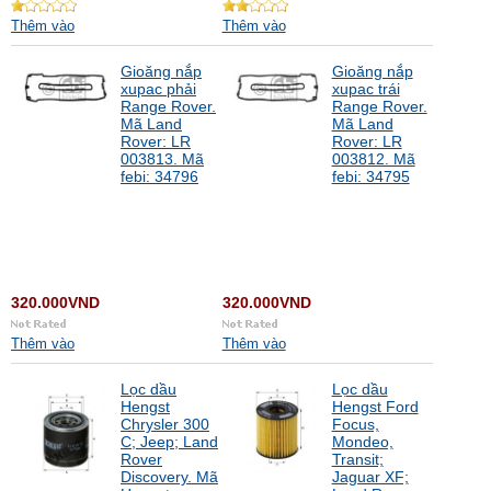
Thêm vào
Thêm vào
Gioăng nắp
Gioăng nắp
xupac phải
xupac trái
Range Rover.
Range Rover.
Mã Land
Mã Land
Rover: LR
Rover: LR
003813. Mã
003812. Mã
febi: 34796
febi: 34795
320.000VND
320.000VND
Thêm vào
Thêm vào
Lọc dầu
Lọc dầu
Hengst
Hengst Ford
Chrysler 300
Focus,
C; Jeep; Land
Mondeo,
Rover
Transit;
Discovery. Mã
Jaguar XF;