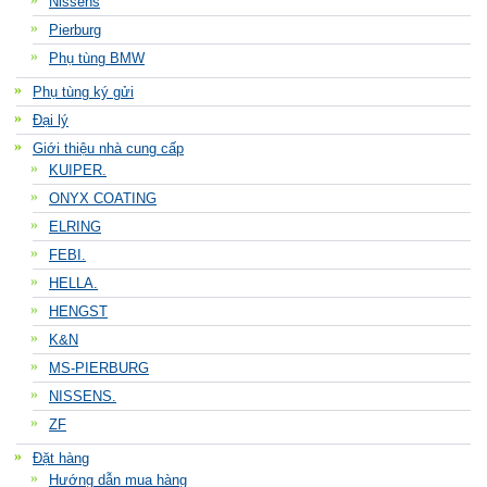
Nissens
Pierburg
Phụ tùng BMW
Phụ tùng ký gửi
Đại lý
Giới thiệu nhà cung cấp
KUIPER.
ONYX COATING
ELRING
FEBI.
HELLA.
HENGST
K&N
MS-PIERBURG
NISSENS.
ZF
Đặt hàng
Hướng dẫn mua hàng