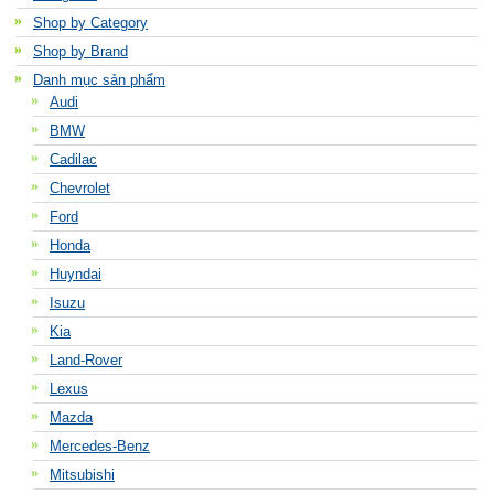
Shop by Category
Shop by Brand
Danh mục sản phẩm
Audi
BMW
Cadilac
Chevrolet
Ford
Honda
Huyndai
Isuzu
Kia
Land-Rover
Lexus
Mazda
Mercedes-Benz
Mitsubishi