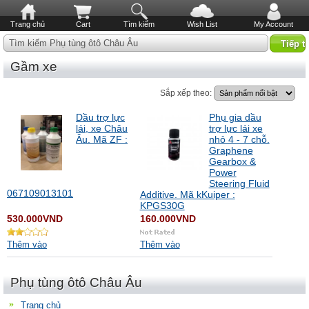
Trang chủ
Cart
Tìm kiếm
Wish List
My Account
Tìm kiếm Phụ tùng ôtô Châu Âu
Gầm xe
Sắp xếp theo:
Dầu trợ lực
Phụ gia dầu
lái, xe Châu
trợ lực lái xe
Âu. Mã ZF :
nhỏ 4 - 7 chỗ.
Graphene
Gearbox &
Power
Steering Fluid
067109013101
Additive. Mã kKuiper :
KPGS30G
530.000VND
160.000VND
Thêm vào
Thêm vào
Phụ tùng ôtô Châu Âu
Trang chủ