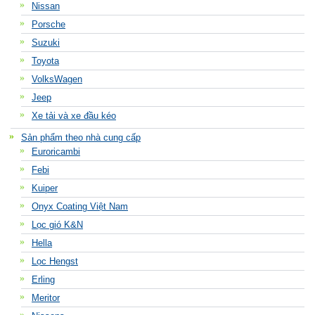
Nissan
Porsche
Suzuki
Toyota
VolksWagen
Jeep
Xe tải và xe đầu kéo
Sản phẩm theo nhà cung cấp
Euroricambi
Febi
Kuiper
Onyx Coating Việt Nam
Lọc gió K&N
Hella
Lọc Hengst
Erling
Meritor