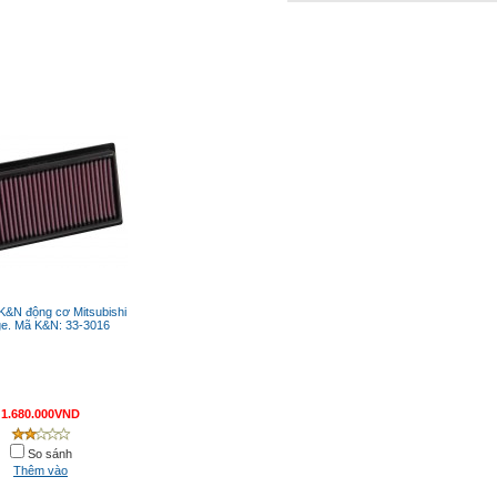
 K&N động cơ Mitsubishi
ge. Mã K&N: 33-3016
1.680.000VND
So sánh
Thêm vào