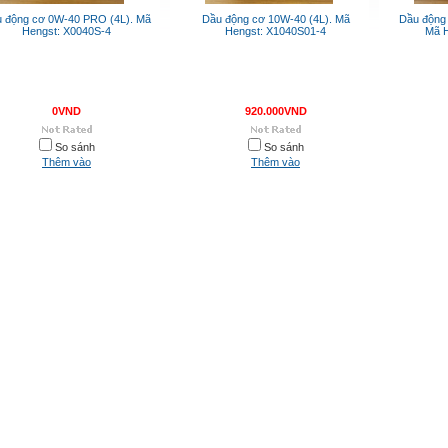
 động cơ 0W-40 PRO (4L). Mã
Dầu động cơ 10W-40 (4L). Mã
Dầu động 
Hengst: X0040S-4
Hengst: X1040S01-4
Mã H
0VND
920.000VND
So sánh
So sánh
Thêm vào
Thêm vào