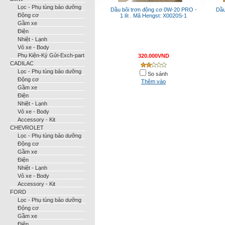
Lọc - Phụ tùng bảo dưỡng
Dầu bôi trơn động cơ 0W-20 PRO -
Dầu
Động cơ
1 lít . Mã Hengst: X0020S-1
Gầm xe
Điện
Nhiệt - Lạnh
Vỏ xe - Body
Phụ Kiện-Ký Gửi-Exch-part
320.000VND
CADILAC
Lọc - Phụ tùng bảo dưỡng
So sánh
Động cơ
Thêm vào
Gầm xe
Điện
Nhiệt - Lạnh
Vỏ xe - Body
Accessory - Kit
CHEVROLET
Lọc - Phụ tùng bảo dưỡng
Động cơ
Gầm xe
Điện
Nhiệt - Lạnh
Vỏ xe - Body
Accessory - Kit
FORD
Lọc - Phụ tùng bảo dưỡng
Động cơ
Gầm xe
Điện