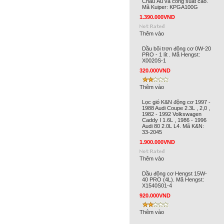
Châu Âu và công suất cao.
Mã Kuiper: KPGA100G
1.390.000VND
Thêm vào
Dầu bôi trơn động cơ 0W-20
PRO - 1 lít . Mã Hengst:
X0020S-1
320.000VND
Thêm vào
Lọc gió K&N động cơ 1997 -
1988 Audi Coupe 2.3L , 2,0 ,
1982 - 1992 Volkswagen
Caddy I 1.6L , 1986 - 1996
Audi 80 2.0L L4. Mã K&N:
33-2045
1.900.000VND
Thêm vào
Dầu động cơ Hengst 15W-
40 PRO (4L). Mã Hengst:
X1540S01-4
920.000VND
Thêm vào