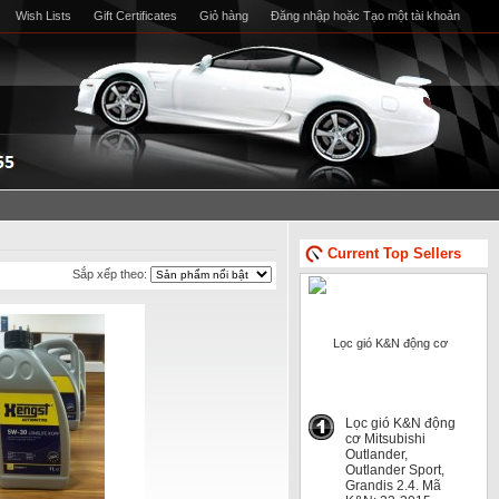
Wish Lists
Gift Certificates
Giỏ hàng
Đăng nhập
hoặc
Tạo một tài khoản
Current Top Sellers
Sắp xếp theo:
Lọc gió K&N động
cơ Mitsubishi
Outlander,
Outlander Sport,
Grandis 2.4. Mã