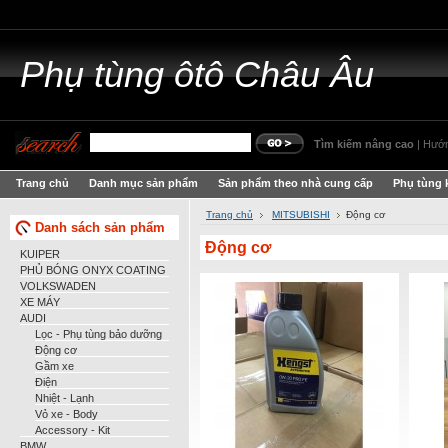
Phụ
tùng ôtô Châu Âu
Tìm kiếm nâng cao
|
Hướn
Trang chủ
Danh mục sản phẩm
Sản phẩm theo nhà cung cấp
Phụ tùng 
Trang chủ
MITSUBISHI
Động cơ
Danh sách sản phẩm
Động cơ
KUIPER
PHỦ BÓNG ONYX COATING
VOLKSWADEN
XE MÁY
AUDI
Lọc - Phụ tùng bảo dưỡng
Động cơ
Gầm xe
Điện
Nhiệt - Lạnh
Vỏ xe - Body
Accessory - Kit
BMW