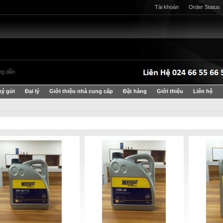
Tài khoản
Order Status
g dẫn
ký gửi
Đại lý
Giới thiệu nhà cung cấp
Đặt hàng
Giới thiệu
Liên hệ