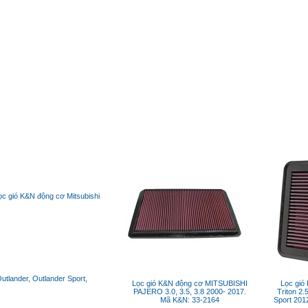
Lọc gió K&N động cơ MITSUBISHI
Lọc gió
PAJERO 3.0, 3.5, 3.8 2000- 2017.
Triton 2.
Mã K&N: 33-2164
Sport 201