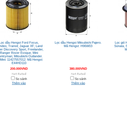
Lọc dầu Hengst Ford Focus,
Lọc dầu Hengst Mitsubishi Pajero.
Lọc gió 
deo, Transit; Jaguar XF; Land
Mã Hengst: H96W03
Sonata, S
er Discovery Sport, Freelander,
M
Ranger Rover Evoque; Mini
ntryman; Mitsubishi Outlander.
Mini: 11427557012. Mã Hengst:
E44HD110
200.000VND
380.000VND
So sánh
So sánh
Thêm vào
Thêm vào