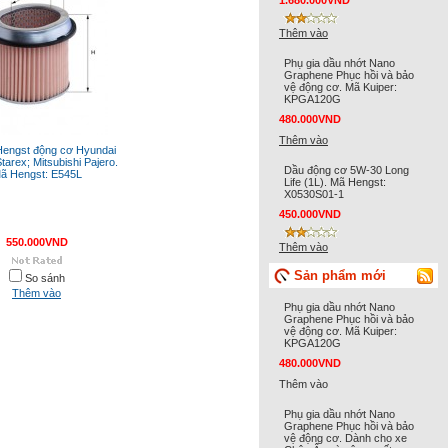
1.680.000VND
Thêm vào
Phụ gia dầu nhớt Nano
Graphene Phục hồi và bảo
vệ động cơ. Mã Kuiper:
KPGA120G
480.000VND
Thêm vào
Hengst động cơ Hyundai
tarex; Mitsubishi Pajero.
Dầu động cơ 5W-30 Long
ã Hengst: E545L
Life (1L). Mã Hengst:
X0530S01-1
450.000VND
550.000VND
Thêm vào
Sản phẩm mới
So sánh
Thêm vào
Phụ gia dầu nhớt Nano
Graphene Phục hồi và bảo
vệ động cơ. Mã Kuiper:
KPGA120G
480.000VND
Thêm vào
Phụ gia dầu nhớt Nano
Graphene Phục hồi và bảo
vệ động cơ. Dành cho xe