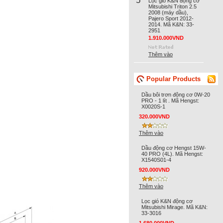
5
Lọc gió K&N động cơ
Mitsubishi Triton 2.5
2008 (máy dầu),
Pajero Sport 2012-
2014. Mã K&N: 33-
2951
1.910.000VND
Thêm vào
Popular Products
Dầu bôi trơn động cơ 0W-20
PRO - 1 lít . Mã Hengst:
X0020S-1
320.000VND
Thêm vào
Dầu động cơ Hengst 15W-
40 PRO (4L). Mã Hengst:
X1540S01-4
920.000VND
Thêm vào
Lọc gió K&N động cơ
Mitsubishi Mirage. Mã K&N:
33-3016