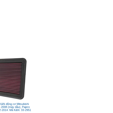
 K&N động cơ Mitsubishi
5 2008 (máy dầu), Pajero
2-2014. Mã K&N: 33-2951