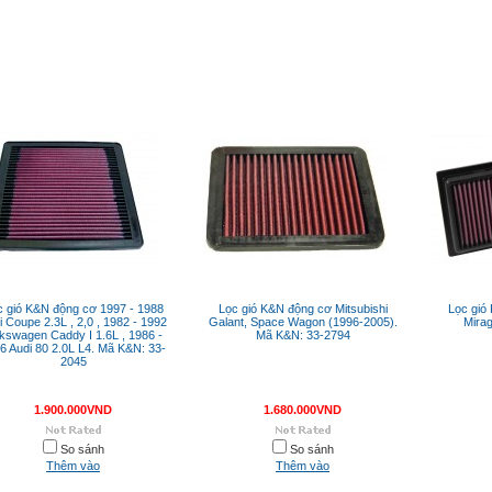
c gió K&N động cơ 1997 - 1988
Lọc gió K&N động cơ Mitsubishi
Lọc gió
i Coupe 2.3L , 2,0 , 1982 - 1992
Galant, Space Wagon (1996-2005).
Mira
lkswagen Caddy I 1.6L , 1986 -
Mã K&N: 33-2794
6 Audi 80 2.0L L4. Mã K&N: 33-
2045
1.900.000VND
1.680.000VND
So sánh
So sánh
Thêm vào
Thêm vào