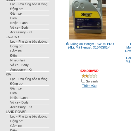
Lọc - Phụ tùng bảo dưỡng
Động cơ
Gầm xe
Điện
Nhiệt - Lạnh
Vỏ xe - Body
Accessory - Kit
JAGUAR
Lọc - Phụ tùng bảo dưỡng
Dầu động cơ Hengst 15W-40 PRO
Động cơ
(4L). Mã Hengst: X1540S01-4
Mon
Gầm xe
Rov
Điện
Cou
Nhiệt - lạnh
Mã 
Vỏ xe - Body
Accessory - Kit
920.000VND
KIA
Lọc - Phụ tùng bảo dưỡng
So sánh
Động cơ
Thêm vào
Gầm xe
Điện
Nhiệt - Lạnh
Vỏ xe - Body
Accessory - Kit
LAND ROVER
Lọc - Phụ tùng bảo dưỡng
Động cơ
Gầm xe
Điện