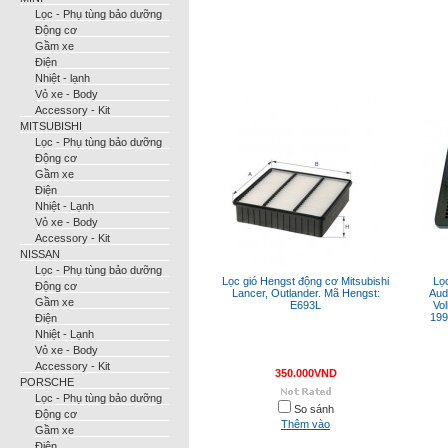
Lọc - Phụ tùng bảo dưỡng
Động cơ
Gầm xe
Điện
Nhiệt - lạnh
Vỏ xe - Body
Accessory - Kit
MITSUBISHI
Lọc - Phụ tùng bảo dưỡng
Động cơ
Gầm xe
Điện
Nhiệt - Lạnh
Vỏ xe - Body
Accessory - Kit
NISSAN
Lọc - Phụ tùng bảo dưỡng
Lọc gió Hengst động cơ Mitsubishi
Lọ
Động cơ
Lancer, Outlander. Mã Hengst:
Aud
Gầm xe
E693L
Vo
199
Điện
Nhiệt - Lạnh
Vỏ xe - Body
Accessory - Kit
350.000VND
PORSCHE
Lọc - Phụ tùng bảo dưỡng
So sánh
Động cơ
Thêm vào
Gầm xe
Điện