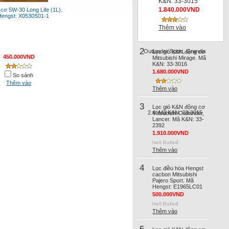
K&N: 33-3015
1.840.000VND
cơ 5W-30 Long Life (1L).
engst: X0530S01-1
Thêm vào
2
Lọc gió K&N động cơ
450.000VND
Mitsubishi Mirage. Mã
K&N: 33-3016
1.680.000VND
So sánh
Thêm vào
Thêm vào
3
Lọc gió K&N động cơ
Mitsubishi Outlander,
Lancer. Mã K&N: 33-
2392
1.910.000VND
Thêm vào
4
Lọc điều hòa Hengst
cacbon Mitsubishi
Pajero Sport. Mã
Hengst: E1965LC01
500.000VND
Thêm vào