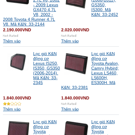
2.7L V6, 2002
(2008-2011),
- 2009 Lexus
GS350,
GX470 4.7L
IS300. Mã
V8, 2002 -
K&N: 33-2452
2008 Toyota 4 Runner 4.7L
V8. Mã K&N: 33-2144
2.190.000VND
2.020.000VND
Thêm vào
Thêm vào
Lọc gió K&N
Lọc gió K&N
động cơ
động cơ
Lexus IS250,
Toyota Avalon,
IS350, GS350
Camry Hybird;
(2006-2014).
Lexus LS460,
Mã K&N: 33-
LS600H,
2345
ES300H. Mã
K&N: 33-2381
1.840.000VND
1.840.000VND
Thêm vào
Thêm vào
Lọc gió K&N
Lọc gió K&N
động cơ
động cơ
Toyota
Toyota