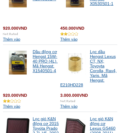
X0530S01-1
920.000VND
450.000VND
Thêm vào
Thêm vào
Dầu động cơ
Lọc dầu
Hengst 15W-
Hengst Lexus
40 PRO (4L).
CT, NX;
Mã Hengst:
Toyoyta
X1540S01-4
Corolla, Rav4,
Yaris. Mã
Hengst:
E210HD228
920.000VND
3.000.000VND
Thêm vào
Thêm vào
Lọc gió K&N
Lọc gió K&N
động cơ 2015
động cơ
Toyota Prado
Lexus GS460