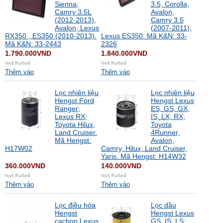
Sienna,
3.5, Corolla,
Camry 3.5L
Avalon,
(2012-2013),
Camry 3.5
Avalon; Lexus
(2007-2011);
RX350 , ES350 (2010-2013).
Lexus ES350. Mã K&N: 33-
Mã K&N: 33-2443
2326
1.790.000VND
1.840.000VND
Thêm vào
Thêm vào
Lọc nhiên liệu
Lọc nhiên liệu
Hengst Ford
Hengst Lexus
Ranger;
ES, GS, GX,
Lexus RX;
IS, LX, RX;
Toyota Hilux,
Toyota
Land Cruiser.
4Runner,
Mã Hengst:
Avalon,
H17W02
Camry, Hilux, Land Cruiser,
Yaris. Mã Hengst: H14W32
360.000VND
140.000VND
Thêm vào
Thêm vào
Lọc điều hòa
Lọc dầu
Hengst
Hengst Lexus
cacbon Lexus
GS, IS, LS;