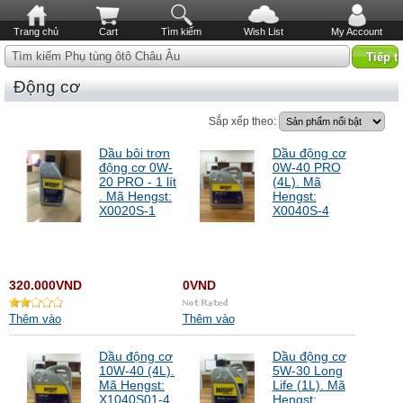
Trang chủ
Cart
Tìm kiếm
Wish List
My Account
Tìm kiếm Phụ tùng ôtô Châu Âu
Động cơ
Sắp xếp theo:
Dầu bôi trơn
Dầu động cơ
động cơ 0W-
0W-40 PRO
20 PRO - 1 lít
(4L). Mã
. Mã Hengst:
Hengst:
X0020S-1
X0040S-4
320.000VND
0VND
Thêm vào
Thêm vào
Dầu động cơ
Dầu động cơ
10W-40 (4L).
5W-30 Long
Mã Hengst:
Life (1L). Mã
X1040S01-4
Hengst: