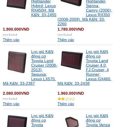
Highlander
Highlander,
Hybird; Lexus
Sienna,
RX450H. Mã
Camry (2006);
K&N: 33-2455
Lexus RX350
(2008-2009). Mã K&N: 33-
2260
1.900.000VND
1.780.000VND
Thêm vào
Thêm vào
Lọc gió K&N
Lọc gió K&N
động cơ
động cơ
Toyota Land
Toyota Land
Cruiser (2008-
Cruiser 4.0,
2013),
FJ Cruiser, 4
Sequoia;
Runner;
Lexus LX570.
Lexus GX460.
Mã K&N: 33-2387
Mã K&N: 33-2438
2.080.000VND
1.960.000VND
Thêm vào
Thêm vào
Lọc gió K&N
Lọc gió K&N
động cơ
động cơ
Toyota
Toyota Venza