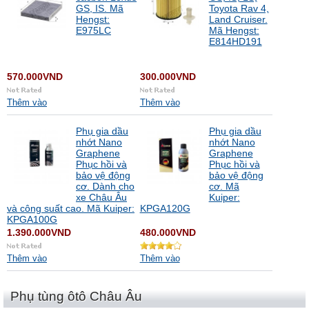
GS, IS. Mã
Toyota Rav 4,
Hengst:
Land Cruiser.
E975LC
Mã Hengst:
E814HD191
570.000VND
300.000VND
Thêm vào
Thêm vào
Phụ gia dầu
Phụ gia dầu
nhớt Nano
nhớt Nano
Graphene
Graphene
Phục hồi và
Phục hồi và
bảo vệ động
bảo vệ động
cơ. Dành cho
cơ. Mã
xe Châu Âu
Kuiper:
và công suất cao. Mã Kuiper:
KPGA120G
KPGA100G
1.390.000VND
480.000VND
Thêm vào
Thêm vào
Phụ tùng ôtô Châu Âu