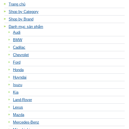
Trang chủ
Shop by Category
Shop by Brand
Danh mục sản phẩm
Audi
BMW
Cadilac
Chevrolet
Ford
Honda
Huyndai
Isuzu
Kia
Land-Rover
Lexus
Mazda
Mercedes-Benz