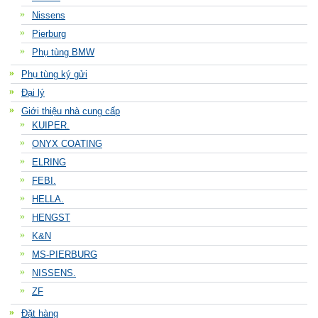
Nissens
Pierburg
Phụ tùng BMW
Phụ tùng ký gửi
Đại lý
Giới thiệu nhà cung cấp
KUIPER.
ONYX COATING
ELRING
FEBI.
HELLA.
HENGST
K&N
MS-PIERBURG
NISSENS.
ZF
Đặt hàng