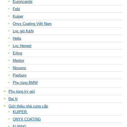
Euroricambi
Febi
Kuiper
Onyx Coating Việt Nam
Lọc gió K&N
Hella
Lọc Hengst
Erling
Meritor
Nissens
Pierburg
Phụ tùng BMW
Phụ tùng ký gửi
Đại lý
Giới thiệu nhà cung cấp
KUIPER.
ONYX COATING
ELRING