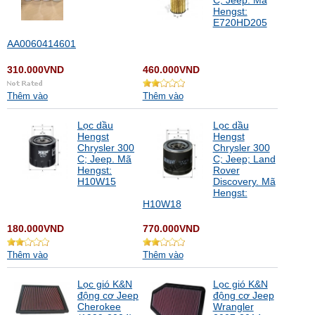
C; Jeep. Mã
Hengst:
E720HD205
AA0060414601
310.000VND
460.000VND
Thêm vào
Thêm vào
Lọc dầu
Lọc dầu
Hengst
Hengst
Chrysler 300
Chrysler 300
C; Jeep. Mã
C; Jeep; Land
Hengst:
Rover
H10W15
Discovery. Mã
Hengst:
H10W18
180.000VND
770.000VND
Thêm vào
Thêm vào
Lọc gió K&N
Lọc gió K&N
động cơ Jeep
động cơ Jeep
Cherokee
Wrangler