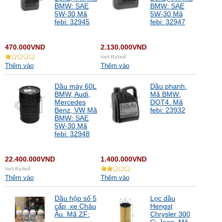
BMW: SAE
BMW: SAE
5W-30 Mã
5W-30 Mã
febi: 32945
febi: 32947
470.000VND
2.130.000VND
Thêm vào
Thêm vào
Dầu máy 60L
Dầu phanh.
BMW, Audi,
Mã BMW:
Mercedes
DOT4. Mã
Benz, VW Mã
febi: 23932
BMW: SAE
5W-30 Mã
febi: 32948
22.400.000VND
1.400.000VND
Thêm vào
Thêm vào
Dầu hộp số 5
Lọc dầu
cấp, xe Châu
Hengst
Âu. Mã ZF:
Chrysler 300