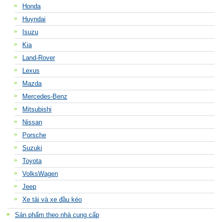
Honda
Huyndai
Isuzu
Kia
Land-Rover
Lexus
Mazda
Mercedes-Benz
Mitsubishi
Nissan
Porsche
Suzuki
Toyota
VolksWagen
Jeep
Xe tải và xe đầu kéo
Sản phẩm theo nhà cung cấp