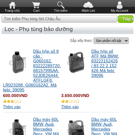
Trang chủ
Cart
Tìm kiếm
Wish List
My Account
Tìm kiếm Phụ tùng ôtô Châu Âu
Lọc - Phụ tùng bảo dưỡng
Sắp xếp theo:
Dầu hộp số 8
Dầu hộp số
cấp :
ATF Mã BMW:
G060162.
83222152426
83222289720.
/ 83 22 2 152
68157995AA.
426 Mã febi:
02JDE26444.
39096
ATFLGF8.
LR023288. G060162A2. Mã
febi: 39095
600.000VND
3.650.000VND
Thêm vào
Thêm vào
Dầu máy 60L
Dầu máy 60L
BMW, Audi,
BMW, Audi,
Mercedes
Mercedes
Benz, VW Mã
Benz, VW Mã