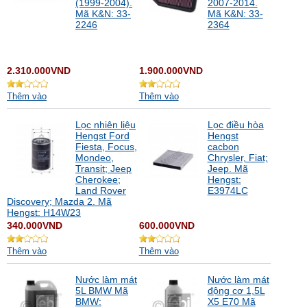
(1999-2004).
2007-2014.
Mã K&N: 33-
Mã K&N: 33-
2246
2364
2.310.000VND
1.900.000VND
Thêm vào
Thêm vào
Lọc nhiên liệu
Lọc điều hòa
Hengst Ford
Hengst
Fiesta, Focus,
cacbon
Mondeo,
Chrysler, Fiat;
Transit; Jeep
Jeep. Mã
Cherokee;
Hengst:
Land Rover
E3974LC
Discovery; Mazda 2. Mã
Hengst: H14W23
340.000VND
600.000VND
Thêm vào
Thêm vào
Nước làm mát
Nước làm mát
5L BMW Mã
động cơ 1,5L
BMW:
X5 E70 Mã