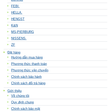
FEBI.
HELLA.
HENGST
K&N
MS-PIERBURG
NISSENS.
ZF
Đặt hàng
Hướng dẫn mua hàng
Phương thức thanh toán
Phương thức vận chuyển
Chính sách bảo hành
Chính sách đổi trả hàng
Giới thiệu
Về chúng tôi
Quy định chung
Chính sách bảo mật