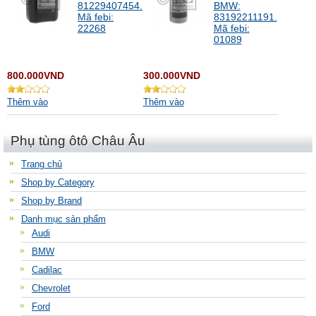
81229407454.
BMW:
Mã febi:
83192211191.
22268
Mã febi:
01089
800.000VND
300.000VND
Thêm vào
Thêm vào
Phụ tùng ôtô Châu Âu
Trang chủ
Shop by Category
Shop by Brand
Danh mục sản phẩm
Audi
BMW
Cadilac
Chevrolet
Ford