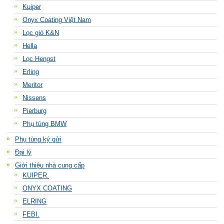
Kuiper
Onyx Coating Việt Nam
Lọc gió K&N
Hella
Lọc Hengst
Erling
Meritor
Nissens
Pierburg
Phụ tùng BMW
Phụ tùng ký gửi
Đại lý
Giới thiệu nhà cung cấp
KUIPER.
ONYX COATING
ELRING
FEBI.