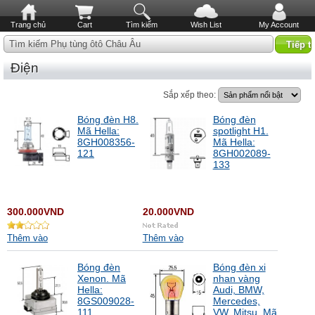
Trang chủ
Cart
Tìm kiếm
Wish List
My Account
Tìm kiếm Phụ tùng ôtô Châu Âu
Điện
Sắp xếp theo:
Bóng đèn H8.
Bóng đèn
Mã Hella:
spotlight H1.
8GH008356-
Mã Hella:
121
8GH002089-
133
300.000VND
20.000VND
Thêm vào
Thêm vào
Bóng đèn
Bóng đèn xi
Xenon. Mã
nhan vàng
Hella:
Audi, BMW,
8GS009028-
Mercedes,
111
VW, Mitsu. Mã