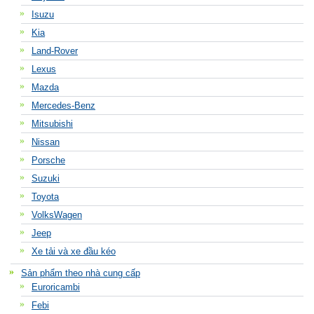
Isuzu
Kia
Land-Rover
Lexus
Mazda
Mercedes-Benz
Mitsubishi
Nissan
Porsche
Suzuki
Toyota
VolksWagen
Jeep
Xe tải và xe đầu kéo
Sản phẩm theo nhà cung cấp
Euroricambi
Febi