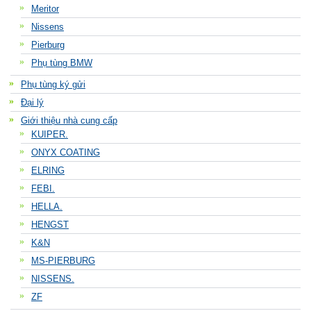
Meritor
Nissens
Pierburg
Phụ tùng BMW
Phụ tùng ký gửi
Đại lý
Giới thiệu nhà cung cấp
KUIPER.
ONYX COATING
ELRING
FEBI.
HELLA.
HENGST
K&N
MS-PIERBURG
NISSENS.
ZF