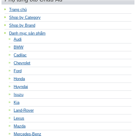
Trang chủ
Shop by Category
Shop by Brand
Danh mục sản phẩm
Audi
BMW
Cadilac
Chevrolet
Ford
Honda
Huyndai
Isuzu
Kia
Land-Rover
Lexus
Mazda
Mercedes-Benz