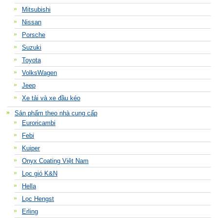
Mitsubishi
Nissan
Porsche
Suzuki
Toyota
VolksWagen
Jeep
Xe tải và xe đầu kéo
Sản phẩm theo nhà cung cấp
Euroricambi
Febi
Kuiper
Onyx Coating Việt Nam
Lọc gió K&N
Hella
Lọc Hengst
Erling