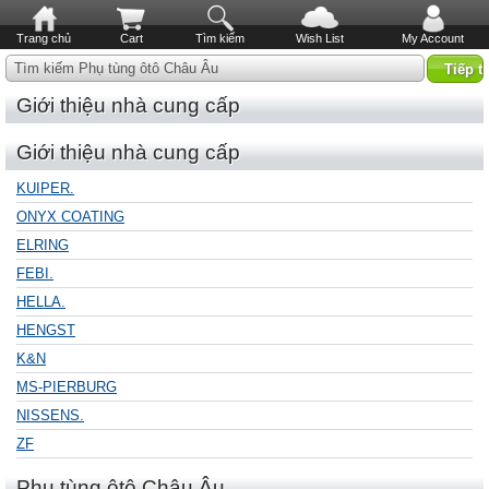
Trang chủ
Cart
Tìm kiếm
Wish List
My Account
Tìm kiếm Phụ tùng ôtô Châu Âu
Giới thiệu nhà cung cấp
Giới thiệu nhà cung cấp
KUIPER.
ONYX COATING
ELRING
FEBI.
HELLA.
HENGST
K&N
MS-PIERBURG
NISSENS.
ZF
Phụ tùng ôtô Châu Âu