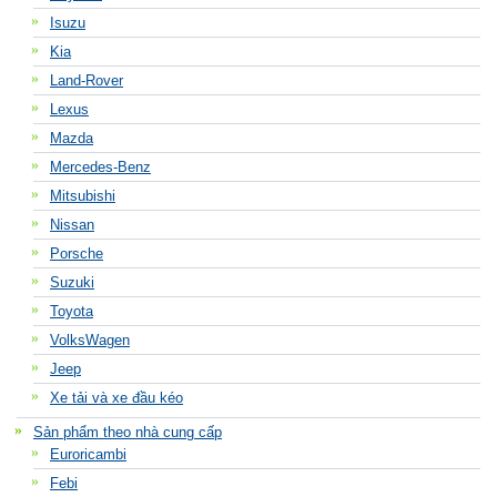
Isuzu
Kia
Land-Rover
Lexus
Mazda
Mercedes-Benz
Mitsubishi
Nissan
Porsche
Suzuki
Toyota
VolksWagen
Jeep
Xe tải và xe đầu kéo
Sản phẩm theo nhà cung cấp
Euroricambi
Febi