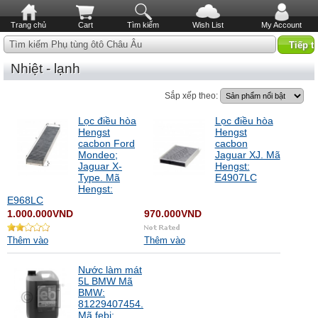
Trang chủ
Cart
Tìm kiếm
Wish List
My Account
Tìm kiếm Phụ tùng ôtô Châu Âu
Nhiệt - lạnh
Sắp xếp theo:
Lọc điều hòa
Lọc điều hòa
Hengst
Hengst
cacbon Ford
cacbon
Mondeo;
Jaguar XJ. Mã
Jaguar X-
Hengst:
Type. Mã
E4907LC
Hengst:
E968LC
1.000.000VND
970.000VND
Thêm vào
Thêm vào
Nước làm mát
5L BMW Mã
BMW:
81229407454.
Mã febi: