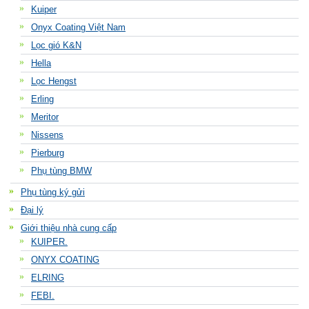
Kuiper
Onyx Coating Việt Nam
Lọc gió K&N
Hella
Lọc Hengst
Erling
Meritor
Nissens
Pierburg
Phụ tùng BMW
Phụ tùng ký gửi
Đại lý
Giới thiệu nhà cung cấp
KUIPER.
ONYX COATING
ELRING
FEBI.