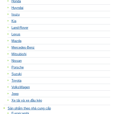
Honda
Huyndai
Isuzu
Kia
Land-Rover
Lexus
Mazda
Mercedes-Benz
Mitsubishi
Nissan
Porsche
Suzuki
Toyota
VolksWagen
Jeep
Xe tải và xe đầu kéo
Sản phẩm theo nhà cung cấp
Euroricambi