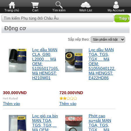
Trang chủ
Cart
Tìm kiếm
Wish List
My Account
Tìm kiếm Phụ tùng ôtô Châu Âu
Động cơ
Sắp xếp theo:
Lọc dầu MAN
Lọc dầu MAN
CLA, G90,
TGA, TGS,
L2000,… Mã
TGX,… Mã
OEM:
OEM:
51055017165.
51055040122.
Mã HENGST:
Mã HENGST:
H210W01
E422HD86
300.000VND
720.000VND
Thêm vào
Thêm vào
Lọc gió ca bin
Phớt cao
MAN TGA,
su+sắt MAN
TGS, TGX,…
TGA, TGS,
Mã OEM:
TGX,… Mã