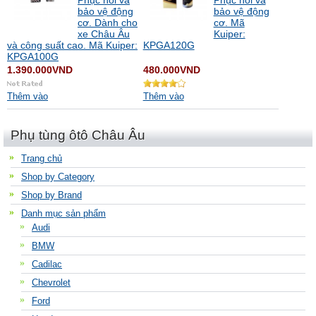
Phục hồi và
Phục hồi và
bảo vệ động
bảo vệ động
cơ. Dành cho
cơ. Mã
xe Châu Âu
Kuiper:
và công suất cao. Mã Kuiper:
KPGA120G
KPGA100G
1.390.000VND
480.000VND
Thêm vào
Thêm vào
Phụ tùng ôtô Châu Âu
Trang chủ
Shop by Category
Shop by Brand
Danh mục sản phẩm
Audi
BMW
Cadilac
Chevrolet
Ford