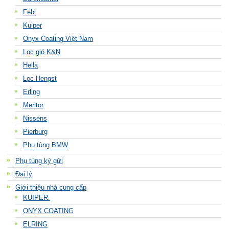
Febi
Kuiper
Onyx Coating Việt Nam
Lọc gió K&N
Hella
Lọc Hengst
Erling
Meritor
Nissens
Pierburg
Phụ tùng BMW
Phụ tùng ký gửi
Đại lý
Giới thiệu nhà cung cấp
KUIPER.
ONYX COATING
ELRING