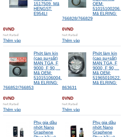
1517509. Mã
OEM:
HENGST:
51015100206.
E954LI
Mã ELRING:
766828/766829
0VND
0VND
Thêm vào
Thêm vào
Phớt làm kín
Phớt làm kín
(cao su+sắt)
(cao su+sắt)
MAN TGA, F
MAN TGA, F
9000, F 90,…
9000, F 90,…
Mã OEM:
Mã OEM:
51015106004.
51965010522.
Mã ELRING:
Mã ELRING:
766852/766853
863631
0VND
0VND
Thêm vào
Thêm vào
Phụ gia dầu
Phụ gia dầu
nhớt Nano
nhớt Nano
Graphene
Graphene