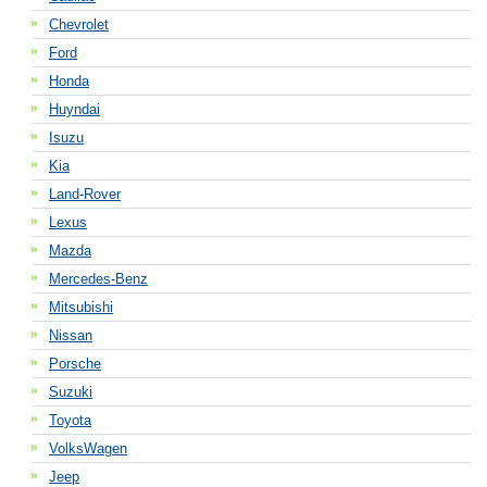
Chevrolet
Ford
Honda
Huyndai
Isuzu
Kia
Land-Rover
Lexus
Mazda
Mercedes-Benz
Mitsubishi
Nissan
Porsche
Suzuki
Toyota
VolksWagen
Jeep