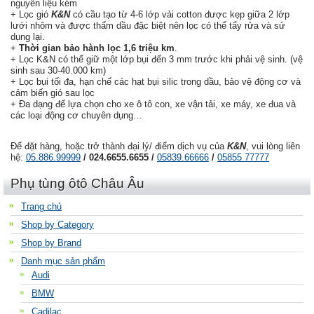
nguyên liệu kém
+ Lọc gió
K&N
có cầu tạo từ 4-6 lớp vải cotton được kẹp giữa 2 lớp
lưới nhôm và được thấm dầu đặc biệt nên lọc có thể tẩy rửa và sử
dụng lại.
+
Thời gian bảo hành lọc 1,6 triệu km
.
+ Lọc K&N có thể giữ một lớp bụi đến 3 mm trước khi phải vệ sinh. (vệ
sinh sau 30-40.000 km)
+ Lọc bụi tối đa, hạn chế các hạt bụi silic trong dầu, bảo vệ động cơ và
cảm biến gió sau lọc
+ Đa dạng để lựa chọn cho xe ô tô con, xe vận tải, xe máy, xe đua và
các loại động cơ chuyên dụng…
Để đặt hàng, hoặc trở thành đại lý/ điểm dịch vụ của
K&N
, vui lòng liên
hệ:
05.886.99999
/ 024.6655.6655 /
05839.66666
/
05855 77777
Phụ tùng ôtô Châu Âu
Trang chủ
Shop by Category
Shop by Brand
Danh mục sản phẩm
Audi
BMW
Cadilac