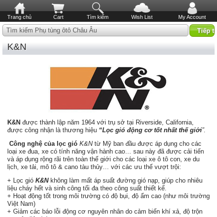
Trang chủ
Cart
Tìm kiếm
Wish List
My Account
Tìm kiếm Phụ tùng ôtô Châu Âu
K&N
K&N
được thành lập năm 1964 với trụ sở tại Riverside, California,
được công nhận là thương hiệu
“Lọc gió động cơ tốt nhất thế giới
”.
Công nghệ của lọc gió
K&N
từ Mỹ ban đầu được áp dụng cho các
loại xe đua, xe có tính năng vận hành cao… sau này đã được cải tiến
và áp dụng rộng rãi trên toàn thế giới cho các loại xe ô tô con, xe du
lịch, xe tải, mô tô & cano tàu thủy… với các ưu thế vượt trội:
+ Lọc gió
K&N
không làm mất áp suất đường gió nạp, giúp cho nhiêu
liệu cháy hết và sinh công tối đa theo công suất thiết kế.
+ Hoạt động tốt trong môi trường có độ bụi, độ ẩm cao (như môi trường
Việt Nam)
+ Giảm các báo lỗi động cơ nguyên nhân do cảm biến khí xả, độ trộn