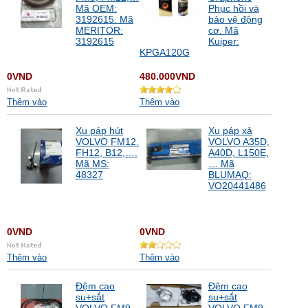
Mã OEM:
Phục hồi và
3192615. Mã
bảo vệ động
MERITOR:
cơ. Mã
3192615
Kuiper:
KPGA120G
0VND
480.000VND
Thêm vào
Thêm vào
Xu páp hút
Xu páp xả
VOLVO FM12.
VOLVO A35D,
FH12, B12,….
A40D, L150E,
Mã MS:
… Mã
48327
BLUMAQ:
VO20441486
0VND
0VND
Thêm vào
Thêm vào
Đệm cao
Đệm cao
su+sắt
su+sắt