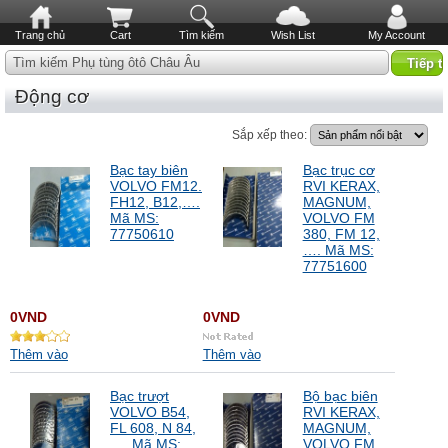
Trang chủ
Cart
Tìm kiếm
Wish List
My Account
Tìm kiếm Phụ tùng ôtô Châu Âu
Động cơ
Sắp xếp theo:
Bạc tay biên
Bạc trục cơ
VOLVO FM12.
RVI KERAX,
FH12, B12,….
MAGNUM,
Mã MS:
VOLVO FM
77750610
380, FM 12,
…. Mã MS:
77751600
0VND
0VND
Thêm vào
Thêm vào
Bạc trượt
Bộ bạc biên
VOLVO B54,
RVI KERAX,
FL 608, N 84,
MAGNUM,
…. Mã MS:
VOLVO FM