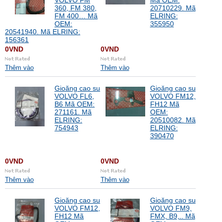
VOLVO FM
Mã OEM:
360, FM 380,
20710229. Mã
FM 400… Mã
ELRING:
OEM:
355950
20541940. Mã ELRING:
156361
0VND
0VND
Thêm vào
Thêm vào
Gioăng cao su
Gioăng cao su
VOLVO FL6,
VOLVO FM12,
B6 Mã OEM:
FH12 Mã
271161. Mã
OEM:
ELRING:
20510082. Mã
754943
ELRING:
390470
0VND
0VND
Thêm vào
Thêm vào
Gioăng cao su
Gioăng cao su
VOLVO FM12,
VOLVO FM9,
FH12 Mã
FMX, B9,.. Mã