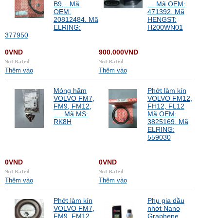
B9,.. Mã
… Mã OEM:
OEM:
471392. Mã
20812484. Mã
HENGST:
ELRING:
H200WN01
377950
0VND
900.000VND
Thêm vào
Thêm vào
Móng hãm
Phớt làm kín
VOLVO FM7,
VOLVO FM12,
FM9, FM12,
FH12, FL12
…. Mã MS:
Mã OEM:
RK8H
3825169. Mã
ELRING:
559030
0VND
0VND
Thêm vào
Thêm vào
Phớt làm kín
Phụ gia dầu
VOLVO FM7,
nhớt Nano
FM9, FM12,…
Graphene