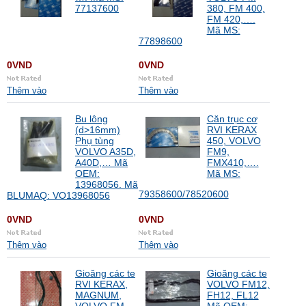
77137600
380, FM 400,
FM 420,….
Mã MS:
77898600
0VND
0VND
Thêm vào
Thêm vào
Bu lông
Căn trục cơ
(d>16mm)
RVI KERAX
Phụ tùng
450, VOLVO
VOLVO A35D,
FM9,
A40D,… Mã
FMX410,….
OEM:
Mã MS:
13968056. Mã
79358600/78520600
BLUMAQ: VO13968056
0VND
0VND
Thêm vào
Thêm vào
Gioăng các te
Gioăng các te
RVI KERAX,
VOLVO FM12,
MAGNUM,
FH12, FL12