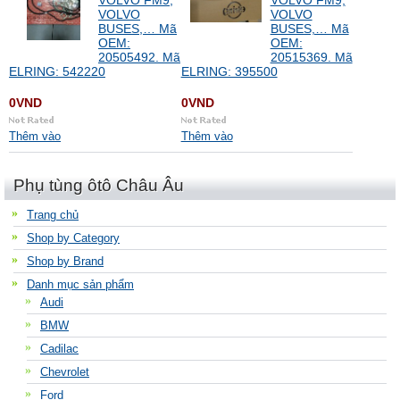
VOLVO FM9,
VOLVO FM9,
VOLVO
VOLVO
BUSES,… Mã
BUSES,… Mã
OEM:
OEM:
20505492. Mã
20515369. Mã
ELRING: 542220
ELRING: 395500
0VND
0VND
Thêm vào
Thêm vào
Phụ tùng ôtô Châu Âu
Trang chủ
Shop by Category
Shop by Brand
Danh mục sản phẩm
Audi
BMW
Cadilac
Chevrolet
Ford