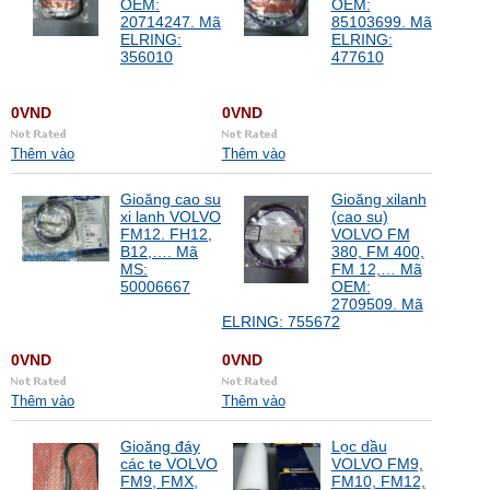
OEM:
OEM:
20714247. Mã
85103699. Mã
ELRING:
ELRING:
356010
477610
0VND
0VND
Thêm vào
Thêm vào
Gioăng cao su
Gioăng xilanh
xi lanh VOLVO
(cao su)
FM12. FH12,
VOLVO FM
B12,…. Mã
380, FM 400,
MS:
FM 12,… Mã
50006667
OEM:
2709509. Mã
ELRING: 755672
0VND
0VND
Thêm vào
Thêm vào
Gioăng đáy
Lọc dầu
các te VOLVO
VOLVO FM9,
FM9, FMX,
FM10, FM12,