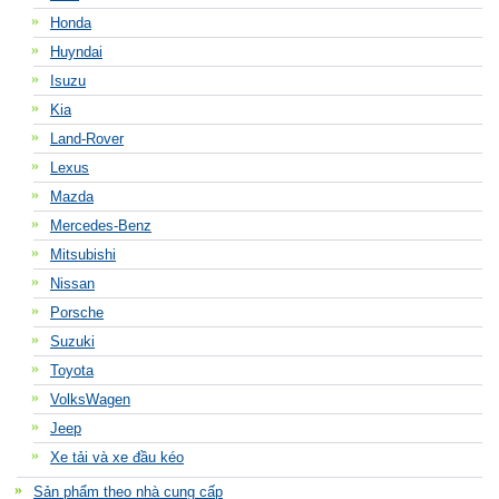
Honda
Huyndai
Isuzu
Kia
Land-Rover
Lexus
Mazda
Mercedes-Benz
Mitsubishi
Nissan
Porsche
Suzuki
Toyota
VolksWagen
Jeep
Xe tải và xe đầu kéo
Sản phẩm theo nhà cung cấp