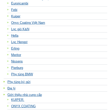
Euroricambi
Febi
Kuiper
Onyx Coating Việt Nam
Lọc gió K&N
Hella
Lọc Hengst
Erling
Meritor
Nissens
Pierburg
Phụ tùng BMW
Phụ tùng ký gửi
Đại lý
Giới thiệu nhà cung cấp
KUIPER.
ONYX COATING