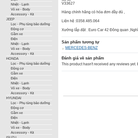
V33627
Nhiệt - Lạnh
Vỏ xe - Body
Hàng chính hãng có hóa đơn đầy đủ ,
Accessory - Kit
JEEP
Liện hệ :0358.485.064
Lọc - Phụ tùng bảo dưỡng
Động cơ
Xưởng lắp đặt : Euro Car 42 Đông quan ,Nghĩ
Gầm xe
Điện
Sản phẩm tương tự
Nhiệt - Lạnh
MERCEDES-BENZ
Vỏ xe - Body
Accessory - Kit
Đánh giá về sản phẩm
HONDA
Lọc - Phụ tùng bảo dưỡng
This product hasn't received any reviews yet. Be
Động cơ
Gầm xe
Điện
Nhiệt - Lạnh
Vỏ xe - Body
Accessory - Kit
HYUNDAI
Lọc - Phụ tùng bảo dưỡng
Động cơ
Gầm xe
Điện
Nhiệt - Lạnh
Vỏ xe - Body
Accessory - Kit
ISUZU