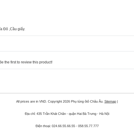
a Đô ,Cầu giấy.
 the first to review this product!
All prices are in
VND
. Copyright 2026 Phụ tùng ôtô Châu Âu.
Sitemap
|
Địa chỉ: 435 Trần Khát Chân - quận Hai Bà Trưng - Hà Nội
Điện thoại: 024.66.55.66.55 - 058.55.77.777