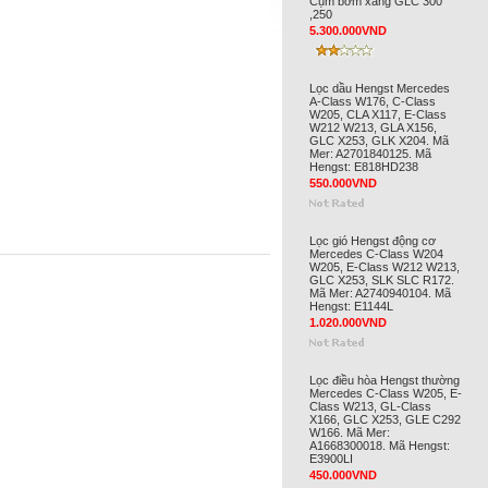
Cụm bơm xăng GLC 300
,250
5.300.000VND
Lọc dầu Hengst Mercedes
A-Class W176, C-Class
W205, CLA X117, E-Class
W212 W213, GLA X156,
GLC X253, GLK X204. Mã
Mer: A2701840125. Mã
Hengst: E818HD238
550.000VND
Lọc gió Hengst động cơ
Mercedes C-Class W204
W205, E-Class W212 W213,
GLC X253, SLK SLC R172.
Mã Mer: A2740940104. Mã
Hengst: E1144L
1.020.000VND
Lọc điều hòa Hengst thường
Mercedes C-Class W205, E-
Class W213, GL-Class
X166, GLC X253, GLE C292
W166. Mã Mer:
A1668300018. Mã Hengst:
E3900LI
450.000VND