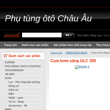
Phụ
tùng ôtô Châu Âu
Tìm kiếm nâng cao
|
Hướn
Trang chủ
Danh mục sản phẩm
Sản phẩm theo nhà cung cấp
Phụ tùng 
Trang chủ
MERCEDES-BENZ
Cụm bơm xăng 
Danh sách sản phẩm
Cụm bơm xăng GLC 300
KUIPER
PHỦ BÓNG ONYX COATING
VOLKSWADEN
XE MÁY
AUDI
Lọc - Phụ tùng bảo dưỡng
Động cơ
Gầm xe
Điện
Nhiệt - Lạnh
Vỏ xe - Body
Accessory - Kit
BMW