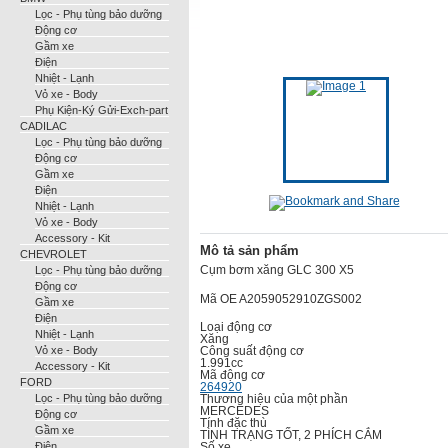
Lọc - Phụ tùng bảo dưỡng
Động cơ
Gầm xe
Điện
Nhiệt - Lạnh
Vỏ xe - Body
Phụ Kiện-Ký Gửi-Exch-part
CADILAC
Lọc - Phụ tùng bảo dưỡng
Động cơ
Gầm xe
Điện
Nhiệt - Lạnh
Vỏ xe - Body
Accessory - Kit
Mô tả sản phẩm
CHEVROLET
Lọc - Phụ tùng bảo dưỡng
Cụm bơm xăng GLC 300 X5
Động cơ
Mã OE A2059052910ZGS002
Gầm xe
Điện
Loại động cơ
Nhiệt - Lạnh
Xăng
Vỏ xe - Body
Công suất động cơ
1.991cc
Accessory - Kit
Mã động cơ
FORD
264920
Lọc - Phụ tùng bảo dưỡng
Thương hiệu của một phần
MERCEDES
Động cơ
Tính đặc thù
Gầm xe
TÌNH TRẠNG TỐT, 2 PHÍCH CẮM
Điện
Số xe