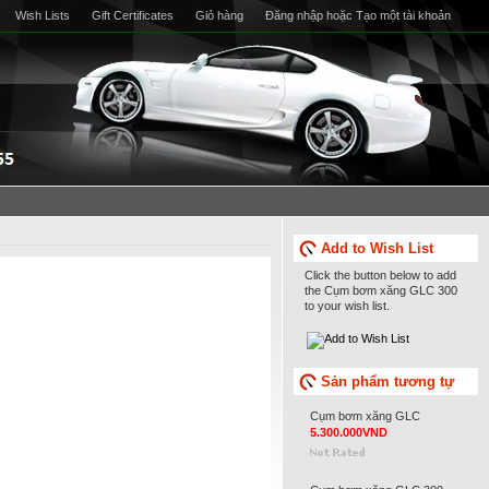
Wish Lists
Gift Certificates
Giỏ hàng
Đăng nhập
hoặc
Tạo một tài khoản
Add to Wish List
Click the button below to add
the Cụm bơm xăng GLC 300
to your wish list.
Sản phẩm tương tự
Cụm bơm xăng GLC
5.300.000VND