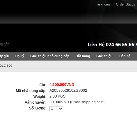
Tài khoản
Order Status
g dẫn
ký gửi
Đại lý
Giới thiệu nhà cung cấp
Đặt hàng
Giới thiệu
Liên hệ
GLC 300
4.100.000VND
Giá:
A2059052910ZGS002
Mã nhà cung cấp:
2.00 KGS
Weight:
30.000VND (Fixed shipping cost)
Vận chuyển:
Số lượng: