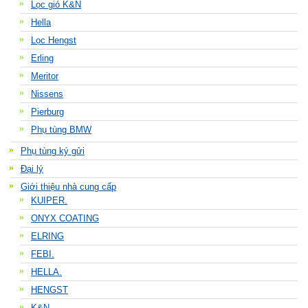
Lọc gió K&N
Hella
Lọc Hengst
Erling
Meritor
Nissens
Pierburg
Phụ tùng BMW
Phụ tùng ký gửi
Đại lý
Giới thiệu nhà cung cấp
KUIPER.
ONYX COATING
ELRING
FEBI.
HELLA.
HENGST
K&N