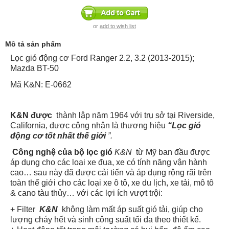
or
add to wish list
Mô tả sản phẩm
Lọc gió động cơ Ford Ranger 2.2, 3.2 (2013-2015);
Mazda BT-50
Mã K&N: E-0662
K&N được
thành lập năm 1964 với trụ sở tại Riverside,
California, được công nhận là thương hiệu
“Lọc gió
động cơ tốt nhất thế giới
”.
Công nghệ của bộ lọc gió
K&N
từ Mỹ ban đầu được
áp dụng cho các loại xe đua, xe có tính năng vận hành
cao… sau này đã được cải tiến và áp dụng rộng rãi trên
toàn thế giới cho các loại xe ô tô, xe du lịch, xe tải, mô tô
& cano tàu thủy… với các lợi ích vượt trội:
+ Filter
K&N
không làm mất áp suất gió tải, giúp cho
lượng cháy hết và sinh công suất tối đa theo thiết kế.