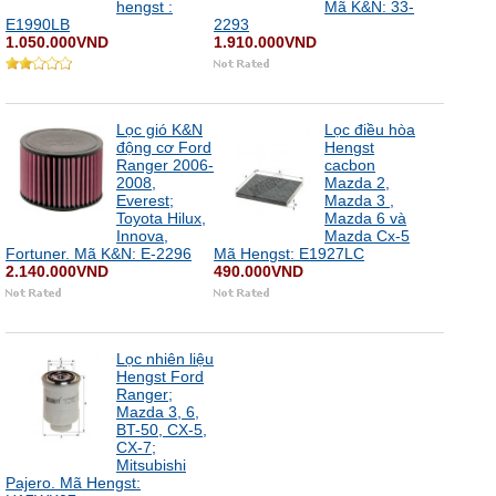
hengst :
Mã K&N: 33-
E1990LB
2293
1.050.000VND
1.910.000VND
Lọc gió K&N
Lọc điều hòa
động cơ Ford
Hengst
Ranger 2006-
cacbon
2008,
Mazda 2,
Everest;
Mazda 3 ,
Toyota Hilux,
Mazda 6 và
Innova,
Mazda Cx-5
Fortuner. Mã K&N: E-2296
Mã Hengst: E1927LC
2.140.000VND
490.000VND
Lọc nhiên liệu
Hengst Ford
Ranger;
Mazda 3, 6,
BT-50, CX-5,
CX-7;
Mitsubishi
Pajero. Mã Hengst: