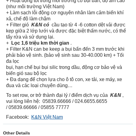
+ Hoạt động tốt trong môi trường có bụi bẩn, độ ẩm cao
(như môi trường Việt Nam)
+ Làm sạch lỗi động cơ nguyên nhân làm cảm biến khí
xả, chế độ làm chậm
+ Filter gió
K&N có
cầu tạo từ 4 -6 cotton dệt vải được
kẹp giữa 2 lớp lưới và được đặc biệt thấm nước, có thể
tẩy rửa và sử dụng lại.
+
Lọc 1,6 triệu km thời gian
.
+ Filter K&N can be keep a bụi bẩn đến 3 mm trước khi
phải bảo vệ sinh.
(bảo vệ sinh sau 30-40.000 km)
+
Tối
đa lọc
bụi, hạn chế bụi bụi silic trong dầu, động cơ bảo vệ và
biến gió sau bộ lọc
+ Đa dạng để chọn lựa cho ô tô con, xe tải, xe máy, xe
đua và các loại chuyên dùng…
To set row, or trở thành đại lý / điểm dịch vụ của
K&N
,
vui lòng liên hệ: 05839.66666 / 024.6655.6655
/ 05839.66666 / 05855 77777
Facebook:
K&N Việt Nam
Other Details