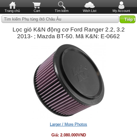
Trang chủ
Cart
Tìm kiếm
Wish List
My Account
Tìm kiếm Phụ tùng ôtô Châu Âu
Lọc gió K&N động cơ Ford Ranger 2.2, 3.2
2013- ; Mazda BT-50. Mã K&N: E-0662
Larger / More Photos
Giá:
2.080.000VND