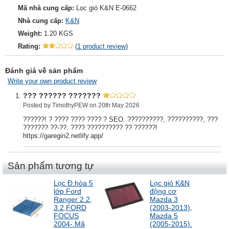
Mã nhà cung cấp:
Lọc gió K&N E-0662
Nhà cung cấp:
K&N
Weight:
1.20 KGS
Rating:
(
1 product review
)
Đánh giá về sản phẩm
Write your own product review
??? ?????? ???????
Posted by TimothyPEW on 20th May 2026
??????! ? ???? ???? ???? ? SEO. ??????????, ??????????, ???
??????? ??-??. ???? ?????????? ?? ??????!
https://garegin2.netlify.app/
Sản phẩm tương tự
Lọc Đ.hòa 5
Lọc gió K&N
lớp Ford
động cơ
Ranger 2.2,
Mazda 3
3.2,FORD
(2003-2013),
FOCUS
Mazda 5
2004-.Mã
(2005-2015).